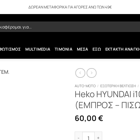
ΔΩΡΕΑΝ ΜΕΤΑΦΟΡΙΚΑ ΓΙΑ ΑΓΟΡΕΣ ΑΝΩ ΤΩΝ 49€
ήτηση
ΦΩΤΙΣΜΟΣ
MULTIMEDIA
ΤΙΜΟΝΙΑ
ΜΕΣΑ
ΕΞΩ
ΕΚΤΑΚΤΗ ΑΝΑΓΚ
AUTO-MOTO
/
ΕΞΩΤΕΡΙΚΗ ΒΕΛΤΙΩΣΗ
/
Heko HYUNDAI i
(ΕΜΠΡΟΣ – ΠΙΣΩ
60,00
€
Heko HYUNDAI i10 II 2014+ 