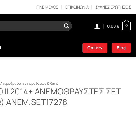
ΓΙΝΕ ΜΕΛΟΣ
ΕΠΙΚΟΙΝΩΝΙΑ
ΣΥΧΝΕΣ ΕΡΩΤΗΣΕΙΣ
0,00
€
0
Gallery
Blog
Η
Ανεμοθραύστες παραθύρων & Καπό
10 II 2014+ ΑΝΕΜΟΘΡΑΥΣΤΕΣ ΣΕΤ
) ΑΝΕΜ.SET17278
ΑΝΕΜΟΘΡΑΥΣΤΕΣ ΣΕΤ (ΕΜΠΡΟΣ – ΠΙΣΩ) ΑΝΕΜ.SET17278 ποσότητα