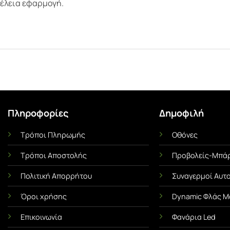
τέλεια εφαρμογή.
Πληροφορίες
Δημοφιλή
Τρόποι Πληρωμής
Οθόνες
Ι
ΜΕΜΒΡΆΝΕΣ ΟΧΗΜΆΤΩΝ
UNCA
Τρόποι Αποστολής
Προβολείς-Μπάρ
Αντηλιακές Μεμβράνες Αυτοκινήτου
Αντιχαρακτική Με
α Όσα
Πλήρης Οδηγός! Πλεονεκτήματα &
Ασπίδα του 
Πολιτική Απορρήτου
Συναγερμοί Αυτ
Χρήσιμες Συμβουλές
Τι είναι η Με
s ή
Όροι χρήσης
Dynamic Φλάς Μ
Οι αντηλιακές μεμβράνες
(Paint Protect
ένα
Επικοινωνία
Φανάρια Led
(γνωστές και ως φιμέ
ό