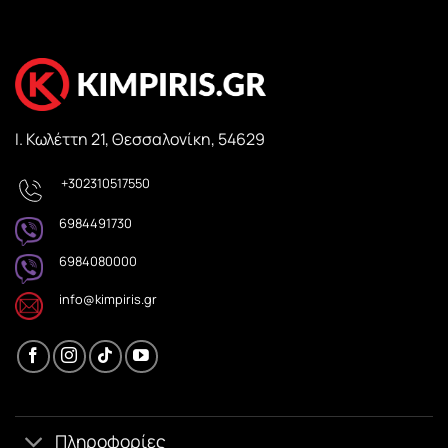
Ι. Κωλέττη 21, Θεσσαλονίκη, 54629
+302310517550
6984491730
6984080000
info@kimpiris.gr
Πληροφορίες