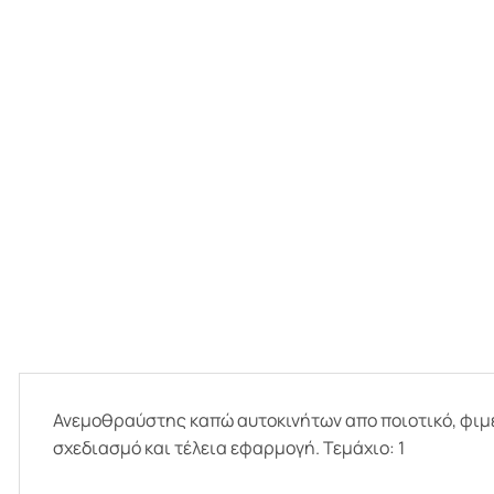
Ανεμοθραύστης καπώ αυτοκινήτων απο ποιοτικό, φιμέ 
σχεδιασμό και τέλεια εφαρμογή. Τεμάχιο: 1