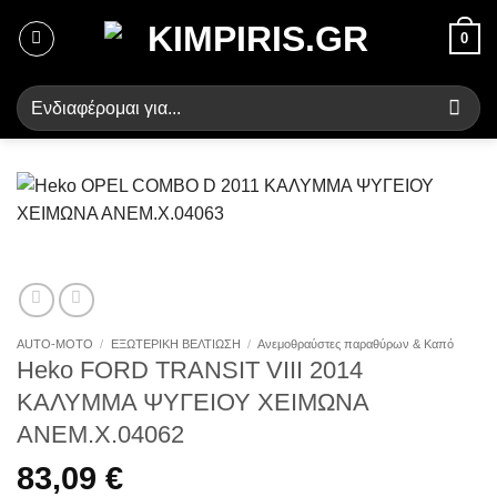
Μετάβαση
0
στο
περιεχόμενο
Αναζήτηση
για:
AUTO-MOTO
/
ΕΞΩΤΕΡΙΚΗ ΒΕΛΤΙΩΣΗ
/
Ανεμοθραύστες παραθύρων & Καπό
Heko FORD TRANSIT VIII 2014
ΚΑΛΥΜΜΑ ΨΥΓΕΙΟΥ ΧΕΙΜΩΝΑ
ΑΝΕΜ.Χ.04062
83,09
€