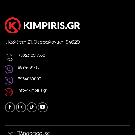
Ι. Κωλέττη 21, Θεσσαλονίκη, 54629
+302310517550
6984491730
6984080000
info@kimpiris.gr
Πληροφορίες