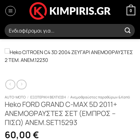
Μετάβαση
στο
0
περιεχόμενο
Αναζήτηση
για:
AUTO-MOTO
/
ΕΞΩΤΕΡΙΚΗ ΒΕΛΤΙΩΣΗ
/
Ανεμοθραύστες παραθύρων & Καπό
Heko FORD GRAND C-MAX 5D 2011+
ΑΝΕΜΟΘΡΑΥΣΤΕΣ ΣΕΤ (ΕΜΠΡΟΣ –
ΠΙΣΩ) ΑΝΕΜ.SET15293
60,00
€