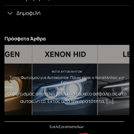
Δημοφιλή
Πρόσφατα Άρθρα
ΦΏΤΑ ΑΥΤΟΚΙΝΉΤΩΝ
υ
Τύποι Φωτισμού για Αυτοκίνητα: Ποιος είναι ο Κατάλληλος για
Εσένα;
)
Ο φωτισμός αποτελεί βασικό στοιχείο ασφάλειας στο
αυτοκίνητο. Εκτός από την ορατότητα, [...]
Ευελιξία αποστολών: