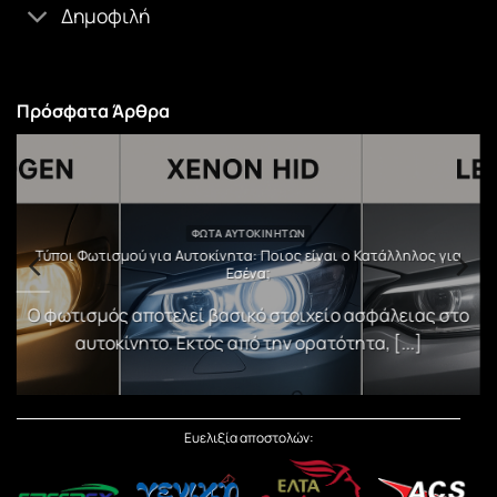
Δημοφιλή
Πρόσφατα Άρθρα
ΦΏΤΑ ΑΥΤΟΚΙΝΉΤΩΝ
υ
Τύποι Φωτισμού για Αυτοκίνητα: Ποιος είναι ο Κατάλληλος για
Εσένα;
)
Ο φωτισμός αποτελεί βασικό στοιχείο ασφάλειας στο
αυτοκίνητο. Εκτός από την ορατότητα, [...]
Ευελιξία αποστολών: