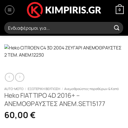
Μετάβαση
στο
0
περιεχόμενο
Αναζήτηση
για:
AUTO-MOTO
/
ΕΞΩΤΕΡΙΚΗ ΒΕΛΤΙΩΣΗ
/
Ανεμοθραύστες παραθύρων & Καπό
Heko FIAT TIPO 4D 2016+ –
ΑΝΕΜΟΘΡΑΥΣΤΕΣ ΑΝΕΜ.SET15177
60,00
€