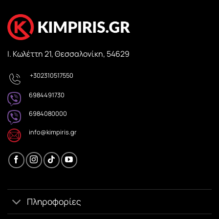
Ι. Κωλέττη 21, Θεσσαλονίκη, 54629
+302310517550
6984491730
6984080000
info@kimpiris.gr
Πληροφορίες