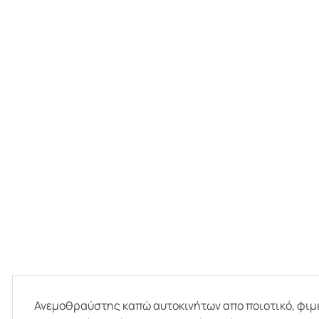
Ανεμοθραύστης καπώ αυτοκινήτων απο ποιοτικό, φιμέ 