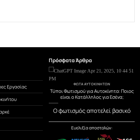
Πρόσφατα Άρθρα
TEGORIZED
ΦΏΤΑ ΑΥΤΟΚΙΝΉΤΩΝ
ες Εργασίας
μβράνη PPF! Η Αόρατη
Τύποι Φωτισμού για Αυτοκίνητα: Ποιος
Αυτοκινήτου σου.
είναι ο Κατάλληλος για Εσένα;
οκινήτου
μβράνη PPF; Η PPF
Ο φωτισμός αποτελεί βασικό
αρκέ
ion Film) είναι μια
στοιχείο ασφάλειας στο
[...]
αυτοκίνητο. Εκτός από την
Ευελιξία αποστολών:
ορατότητα, [...]