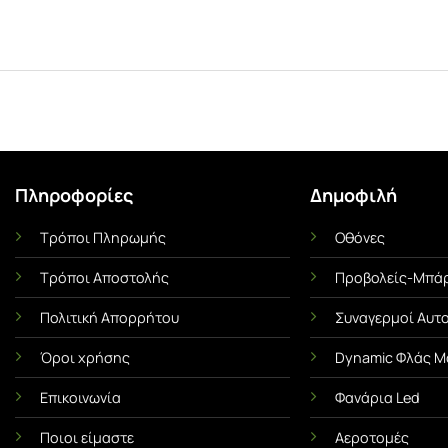
Πληροφορίες
Δημοφιλή
Τρόποι Πληρωμής
Οθόνες
Ι
ΜΕΜΒΡΆΝΕΣ ΟΧΗΜΆΤΩΝ
UNCA
Τρόποι Αποστολής
Προβολείς-Μπάρ
Αντηλιακές Μεμβράνες Αυτοκινήτου
Αντιχαρακτική Με
α Όσα
Πλήρης Οδηγός! Πλεονεκτήματα &
Ασπίδα του 
Πολιτική Απορρήτου
Συναγερμοί Αυτ
Χρήσιμες Συμβουλές
Τι είναι η Με
s ή
Όροι χρήσης
Dynamic Φλάς Μ
Οι αντηλιακές μεμβράνες
(Paint Protect
ένα
Επικοινωνία
Φανάρια Led
(γνωστές και ως φιμέ
ό
μεμβράνες) δεν είναι απλώς μια
Ποιοι είμαστε
Αεροτομές