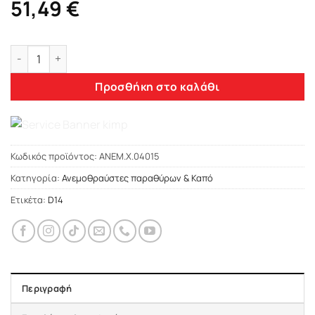
51,49
€
Heko DACIA LOGAN/MVC/SANDERO/STEPWAY 4D/5D 2013- ΚΑ
Προσθήκη στο καλάθι
Κωδικός προϊόντος:
ΑΝΕΜ.Χ.04015
Κατηγορία:
Ανεμοθραύστες παραθύρων & Καπό
Ετικέτα:
D14
Περιγραφή