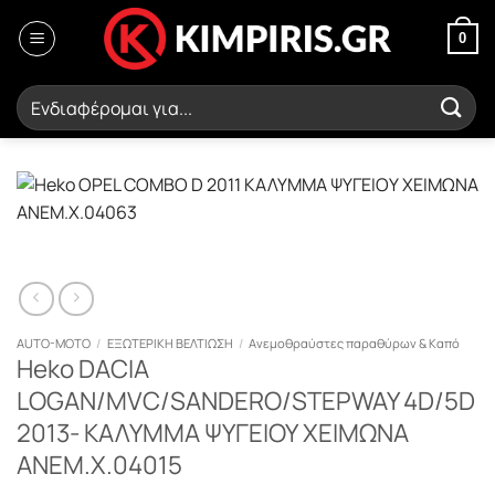
Μετάβαση
στο
0
περιεχόμενο
Αναζήτηση
για:
AUTO-MOTO
/
ΕΞΩΤΕΡΙΚΗ ΒΕΛΤΙΩΣΗ
/
Ανεμοθραύστες παραθύρων & Καπό
Heko DACIA
LOGAN/MVC/SANDERO/STEPWAY 4D/5D
2013- ΚΑΛΥΜΜΑ ΨΥΓΕΙΟΥ ΧΕΙΜΩΝΑ
ΑΝΕΜ.Χ.04015