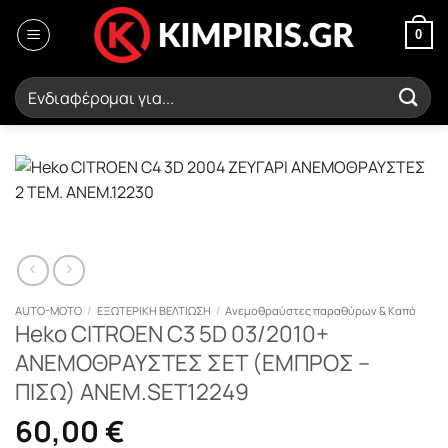
Μετάβαση
στο
0
περιεχόμενο
Αναζήτηση
για:
AUTO-MOTO
/
ΕΞΩΤΕΡΙΚΗ ΒΕΛΤΙΩΣΗ
/
Ανεμοθραύστες παραθύρων & Καπό
Heko CITROEN C3 5D 03/2010+
ΑΝΕΜΟΘΡΑΥΣΤΕΣ ΣΕΤ (ΕΜΠΡΟΣ –
ΠΙΣΩ) ΑΝΕΜ.SET12249
60,00
€