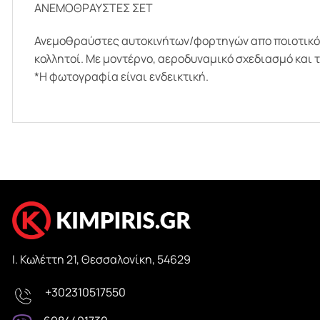
ΑΝΕΜΟΘΡΑΥΣΤΕΣ ΣΕΤ
Ανεμοθραύστες αυτοκινήτων/φορτηγών απο ποιοτικό, φ
κολλητοί. Με μοντέρνο, αεροδυναμικό σχεδιασμό και 
*Η φωτογραφία είναι ενδεικτική.
Ι. Κωλέττη 21, Θεσσαλονίκη, 54629
ΜΠΆΡΕΣ ΣΧΆΡΕΣ ΣΚΑΛΟΠΆΤΙΑ ΚΑ
UNCATEGORIZED
ΜΠΑΓΚΑΖΙΈΡΕΣ ΟΡΟΦΉΣ
αζιέρα Οροφής, Ο Απόλυτος
Εγκατάσταση Σκαλοπατιών, Όλ
+302310517550
γοράς για Ξέγνοιαστα Ταξίδια!
Πρέπει να Γνωρίζεις!