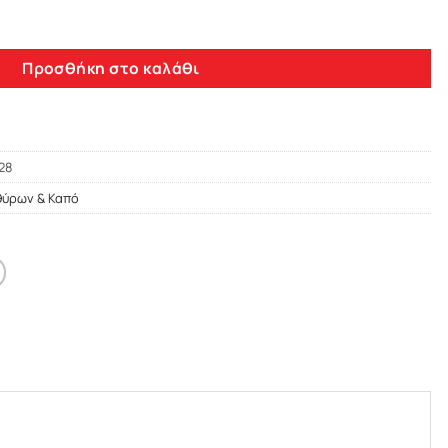
009+ SEDAN ΑΝΕΜΟΘΡΑΥΣΤΕΣ ΣΕΤ (ΕΜΠΡΟΣ – ΠΙΣΩ) ΑΝΕΜ.SET1
Προσθήκη στο καλάθι
28
θύρων & Καπό