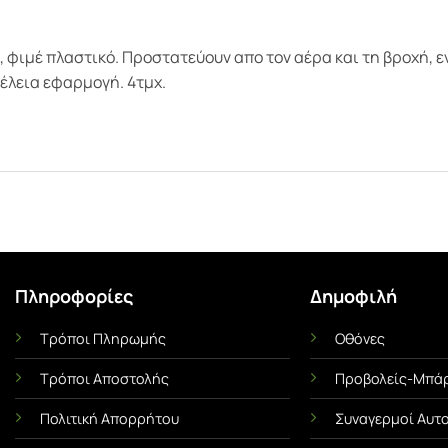
ιμέ πλαστικό. Προστατεύουν απο τον αέρα και τη βροχή, ενώ
τέλεια εφαρμογή. 4τμχ.
Πληροφορίες
Δημοφιλή
Τρόποι Πληρωμής
Οθόνες
Ι
ΜΕΜΒΡΆΝΕΣ ΟΧΗΜΆΤΩΝ
UNCA
Τρόποι Αποστολής
Προβολείς-Μπάρ
Αντηλιακές Μεμβράνες Αυτοκινήτου
Αντιχαρακτική Με
α Όσα
Πλήρης Οδηγός! Πλεονεκτήματα &
Ασπίδα του 
Πολιτική Απορρήτου
Συναγερμοί Αυτ
Χρήσιμες Συμβουλές