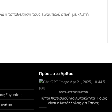
 η τοποθέτηση τους είναι πολύ απλή, με κλιπ ή
Πρόσφατα Άρθρα
TEGORIZED
ΦΏΤΑ ΑΥΤΟΚΙΝΉΤΩΝ
ες Εργασίας
μβράνη PPF! Η Αόρατη
Τύποι Φωτισμού για Αυτοκίνητα: Ποιος
Αυτοκινήτου σου.
είναι ο Κατάλληλος για Εσένα;
οκινήτου