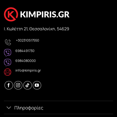
Ι. Κωλέττη 21, Θεσσαλονίκη, 54629
+302310517550
6984491730
6984080000
info@kimpiris.gr
Πληροφορίες