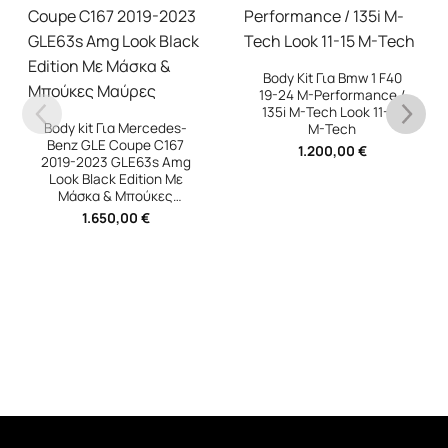
Body Kit Για Bmw 1 F40
19-24 M-Performance /
135i M-Tech Look 11-15
des-
M-Tech
167
1.200,00
€
 Amg
 Με
Body Kit Για Mercede
ς
Benz E-Class W214
2023+ Amg 53 Look
Black Edition
2.400,00
€