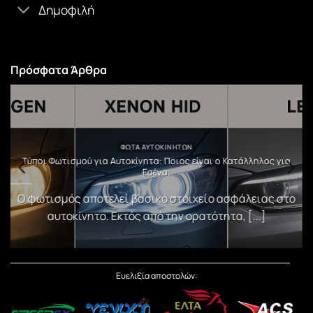
Δημοφιλή
Πρόσφατα Άρθρα
ΦΏΤΑ ΑΥΤΟΚΙΝΉΤΩΝ
υ
Τύποι Φωτισμού για Αυτοκίνητα: Ποιος είναι ο Κατάλληλος για
Εσένα;
)
Ο φωτισμός αποτελεί βασικό στοιχείο ασφάλειας στο
αυτοκίνητο. Εκτός από την ορατότητα, [...]
Ευελιξία αποστολών: