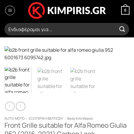
Μετάβαση
στο
0
περιεχόμενο
Αναζήτηση
για:
AUTO-MOTO
/
ΕΞΩΤΕΡΙΚΗ ΒΕΛΤΙΩΣΗ
/
Body Kits Μαρκέ
Front Grille suitable for Alfa Romeo Giulia
952 (2016-2021) Carbon Look