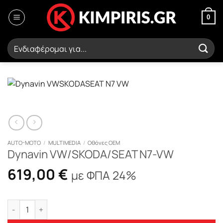
Μετάβαση
στο
0
περιεχόμενο
Αναζήτηση
για:
AUTO-MOTO
/
MULTIMEDIA
/
Οθόνες OEM
Dynavin VW/SKODA/SEAT N7-VW
619,00
€
με ΦΠΑ 24%
Dynavin VW/SKODA/SEAT N7-VW ποσότητα