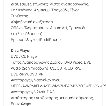
Διαθέσιμες επιλογές: Λίστα αναπαραγωγής,
Καλλιτέχνης, Άλμπουμ, Τραγούδι, Γένος,
Συνθέτης.
Αλφαβητική αναζήτηση
Οθόνη Πληροφοριών: Album Art, Τραγούδι
(τίτλος, άλμπουμ)
Άμεσος έλεγχος iPod/iPhone
Disc Player
DVD / CD Player
Τύπος Αναπαραγωγής Δίσκου: DVD Video, DVD
Audio (2ch mix down), CD, CD-R, CD-RW,
DVDR/RW, DVD-VR
Αναπαραγωγή αρχείων ήχου :
MPEG/AVI/RM/FLV/ASF/WMV/MP4/MKV/OGM/DivX/M
Αναπαραγωγή 24bit-DAC
Αισθητήρας : Αισθητήρας μουσικής σάρωσης,
Επανάληψη