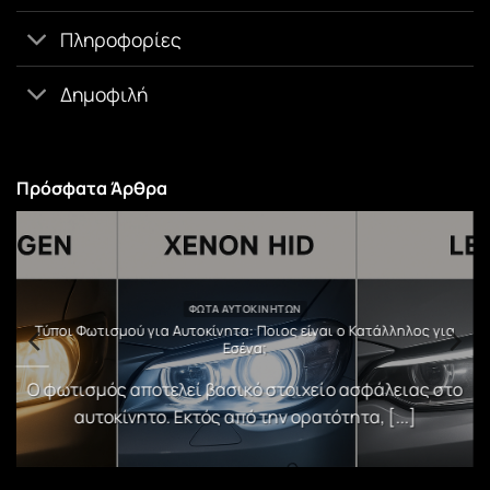
Πληροφορίες
Δημοφιλή
Πρόσφατα Άρθρα
ΦΏΤΑ ΑΥΤΟΚΙΝΉΤΩΝ
υ
Τύποι Φωτισμού για Αυτοκίνητα: Ποιος είναι ο Κατάλληλος για
Εσένα;
)
Ο φωτισμός αποτελεί βασικό στοιχείο ασφάλειας στο
αυτοκίνητο. Εκτός από την ορατότητα, [...]