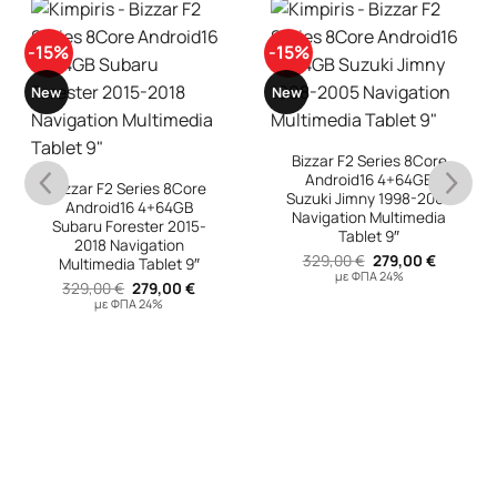
-15%
-15%
New
New
Bizzar F2 Series 8Core
Android16 4+64GB
Bizzar F2 Series 8Core
Suzuki Jimny 1998-2005
Android16 4+64GB
Navigation Multimedia
Subaru Forester 2015-
Tablet 9″
2018 Navigation
Original
Η
329,00
€
279,00
€
Multimedia Tablet 9″
υσα
price
τρέχουσ
με ΦΠΑ 24%
Original
Η
329,00
€
279,00
€
was:
τιμή
price
τρέχουσα
329,00 €.
είναι:
με ΦΠΑ 24%
was:
τιμή
 €.
279,00 €
329,00 €.
είναι:
279,00 €.