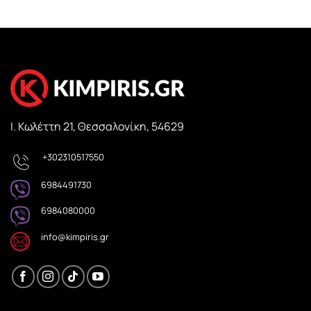
Ι. Κωλέττη 21, Θεσσαλονίκη, 54629
+302310517550
6984491730
6984080000
info@kimpiris.gr