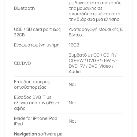
με δυνατότητα αποκοπής
Bluetooth
της μουσικής σε
οποιοδήποτε μένου κατα
την διάρκεια μια κλήσης
USB / SD card port έως
Αναπαραγωγή Μουσικής &
32GB
Βίντεο
Ενσωματωμένη μνήμη
16GB
Συμβατό με CD / CD-R /
CD-RW / DVD +/- RW +/-
CD/DVD
DVD-RV / DVD-Video /
Audio
Είσοδος κάμερας
Ναι
οπισθοπορείας
Είσοδος DVB-T με
έλεγχο από την οθόνη
Ναι
αφής
Made for iPhone iPod
Ναι
iPad
Navigation
software με