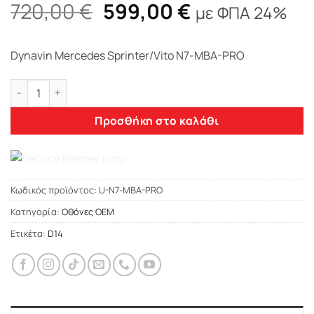
Original
Η
720,00
€
599,00
€
με ΦΠΑ 24%
price
τρέχουσα
was:
τιμή
Dynavin Mercedes Sprinter/Vito N7-MBA-PRO
720,00 €.
είναι:
599,00 €.
Dynavin Mercedes Sprinter/Vito N7-MBA-PRO ποσότητα
Προσθήκη στο καλάθι
Κωδικός προϊόντος:
U-N7-MBA-PRO
Κατηγορία:
Οθόνες OEM
Ετικέτα:
D14