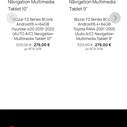
Bizzar F2 Series 8Core
Android16 4+64GB
Toyota RAV4 2001-2005
(Auto A/C) Navigation
Cadence X2 Series
Multimedia Tablet 9″
8Core Android14
Original
Η
329,00
€
279,00
€
6+128GB Toyota Yaris
υσα
price
τρέχουσα
με ΦΠΑ 24%
Navigation Multimedia
was:
τιμή
329,00 €.
είναι:
Tablet 9″ (Μαύρο
 €.
279,00 €.
Χρώμα)
Original
Η
539,00
€
479,00
€
price
τρέχουσ
με ΦΠΑ 24%
was:
τιμή
539,00 €.
είναι:
479,00 €