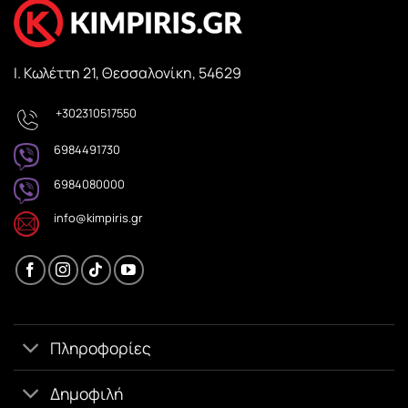
Ι. Κωλέττη 21, Θεσσαλονίκη, 54629
+302310517550
6984491730
6984080000
info@kimpiris.gr
Πληροφορίες
Δημοφιλή