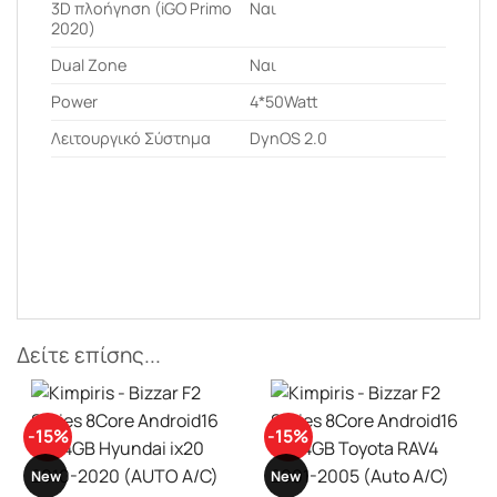
3D πλοήγηση (iGO Primo
Ναι
2020)
Dual Zone
Ναι
Power
4*50Watt
Λειτουργικό Σύστημα
DynOS 2.0
Δείτε επίσης...
-15%
-11%
New
New