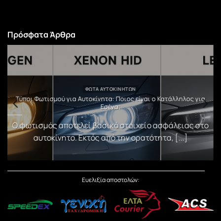
Πρόσφατα Άρθρα
ΦΏΤΑ ΑΥΤΟΚΙΝΉΤΩΝ
υ
Τύποι Φωτισμού για Αυτοκίνητα: Ποιος είναι ο Κατάλληλος για
Εσένα;
)
Ο φωτισμός αποτελεί βασικό στοιχείο ασφάλειας στο
αυτοκίνητο. Εκτός από την ορατότητα, [...]
Ευελιξία αποστολών: