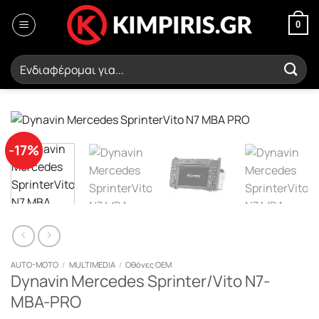
Μετάβαση
στο
0
περιεχόμενο
Αναζήτηση
για:
-17%
AUTO-MOTO
/
MULTIMEDIA
/
Οθόνες OEM
Dynavin Mercedes Sprinter/Vito N7-
MBA-PRO