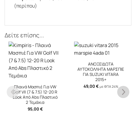
(περίπου)
Δείτε επίσης...
New
ΑΝΟΞΕΙΔΩΤΑ
ΑΥΤΟΚΟΛΛΗΤΑ ΜΑΡΣΠΙΕ
ΓΙΑ SUZUKI VITARA
2015+
49,00
€
με ΦΠΑ 24%
Εσωτερικά Μασπιέ
Πόρτας Για Bmw 3 E46
Sedan ///M Look 4
Τεμάχια
145,00
€