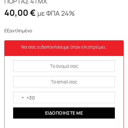
ΠΟΡΤΑΣ 4ΤΜΧ
40,00
€
με ΦΠΑ 24%
Εξαντλημένο
Να σας ειδοποιήσουμε όταν επιστρέψει;
+30
Greece
+30