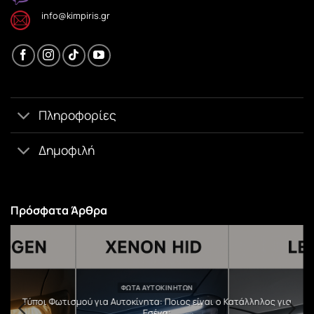
info@kimpiris.gr
Πληροφορίες
Δημοφιλή
Πρόσφατα Άρθρα
ΦΏΤΑ ΑΥΤΟΚΙΝΉΤΩΝ
υ
Τύποι Φωτισμού για Αυτοκίνητα: Ποιος είναι ο Κατάλληλος για
Εσένα;