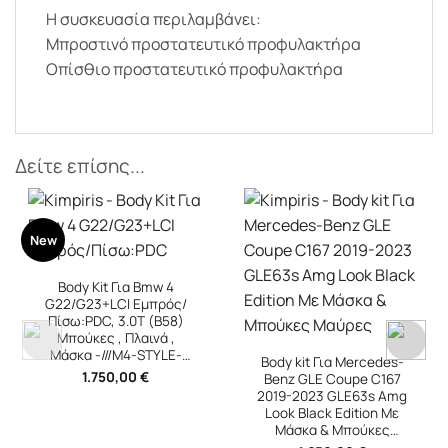
Η συσκευασία περιλαμβάνει:
Μπροστινό προστατευτικό προφυλακτήρα
Οπίσθιο προστατευτικό προφυλακτήρα
Δείτε επίσης...
Body kit Για Mercedes-
Benz GLE Coupe C167
2019-2023 GLE63s Amg
Look Black Edition Με
Body Kit Για Bmw 1 F40
Μάσκα & Μπούκες
19-24 M-Performance /
Μαύρες