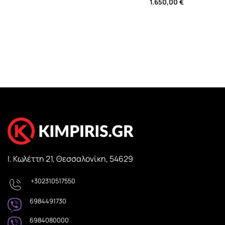
1.650,00
€
135i M-Tech Look 11-15
M-Tech
1.200,00
€
Ι. Κωλέττη 21, Θεσσαλονίκη, 54629
+302310517550
6984491730
6984080000