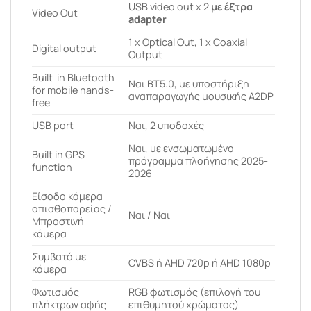
USB video out x 2
με έξτρα
Video Out
adapter
1 x Optical Out, 1 x Coaxial
Digital output
Output
Built-in Bluetooth
Ναι BT5.0, με υποστήριξη
for mobile hands-
αναπαραγωγής μουσικής A2DP
free
USB port
Ναι, 2 υποδοχές
Ναι, με ενσωματωμένο
Built in GPS
πρόγραμμα πλοήγησης 2025-
function
2026
Είσοδο κάμερα
οπισθοπορείας /
Ναι / Ναι
Μπροστινή
κάμερα
Συμβατό με
CVBS ή AHD 720p ή AHD 1080p
κάμερα
Φωτισμός
RGB φωτισμός (επιλογή του
πλήκτρων αφής
επιθυμητού χρώματος)