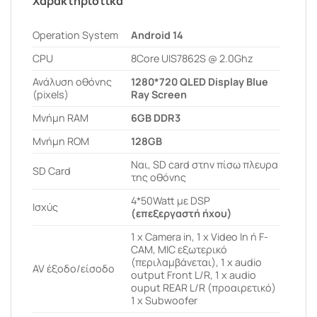
Χαρακτηριστικά
Operation System
Android 14
CPU
8Core UIS7862S @ 2.0Ghz
Ανάλυση οθόνης
1280*720 QLED Display Blue
(pixels)
Ray Screen
Μνήμη RAM
6GB DDR3
Μνήμη ROM
128GB
Ναι, SD card στην πίσω πλευρα
SD Card
της οθόνης
4*50Watt με DSP
Ισχύς
(επεξεργαστή ήχου)
1 x Camera in, 1 x Video In ή F-
CAM, MIC εξωτερικό
(περιλαμβάνεται), 1 x audio
AV έξοδο/είσοδο
output Front L/R, 1 x audio
ouput REAR L/R (προαιρετικό)
1 x Subwoofer