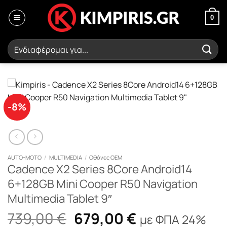
Μετάβαση
στο
0
περιεχόμενο
Αναζήτηση
για:
-8%
AUTO-MOTO
/
MULTIMEDIA
/
Οθόνες OEM
Cadence X2 Series 8Core Android14
6+128GB Mini Cooper R50 Navigation
Multimedia Tablet 9″
Original
Η
739,00
€
679,00
€
με ΦΠΑ 24%