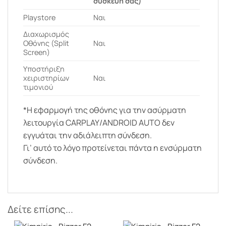
συσκευή σας)
Playstore
Ναι
Διαχωρισμός
Οθόνης (Split
Ναι
Screen)
Υποστήριξη
χειριστηρίων
Ναι
τιμονιού
*Η εφαρμογή της οθόνης για την ασύρματη
λειτουργία CARPLAY/ANDROID AUTO δεν
εγγυάται την αδιάλειπτη σύνδεση.
Γι’ αυτό το λόγο προτείνεται πάντα η ενσύρματη
σύνδεση.
Δείτε επίσης...