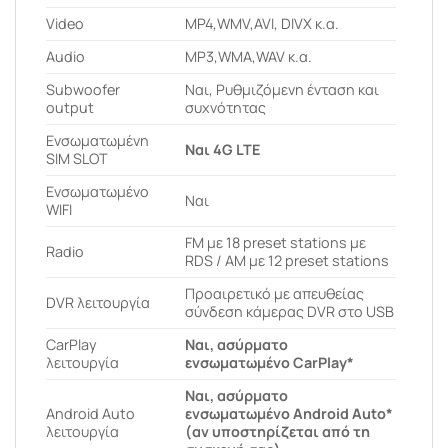
Video
MP4,WMV,AVI, DIVX κ.α.
Audio
MP3,WMA,WAV κ.α.
Subwoofer
Ναι, Ρυθμιζόμενη ένταση και
output
συχνότητας
Ενσωματωμένη
Ναι 4G LTE
SIM SLOT
Ενσωματωμένο
Ναι
WIFI
FM με 18 preset stations με
Radio
RDS / AM με 12 preset stations
Προαιρετικό με απευθείας
DVR λειτουργία
σύνδεση κάμερας DVR στο USB
CarPlay
Ναι, ασύρματο
λειτουργία
ενσωματωμένο CarPlay*
Ναι, ασύρματο
Android Auto
ενσωματωμένο Android Auto*
λειτουργία
(αν υποστηρίζεται από τη