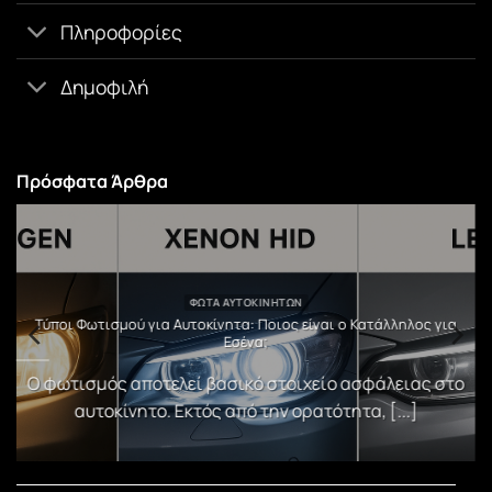
Πληροφορίες
Δημοφιλή
Πρόσφατα Άρθρα
ΦΏΤΑ ΑΥΤΟΚΙΝΉΤΩΝ
υ
Τύποι Φωτισμού για Αυτοκίνητα: Ποιος είναι ο Κατάλληλος για
Εσένα;
)
Ο φωτισμός αποτελεί βασικό στοιχείο ασφάλειας στο
αυτοκίνητο. Εκτός από την ορατότητα, [...]