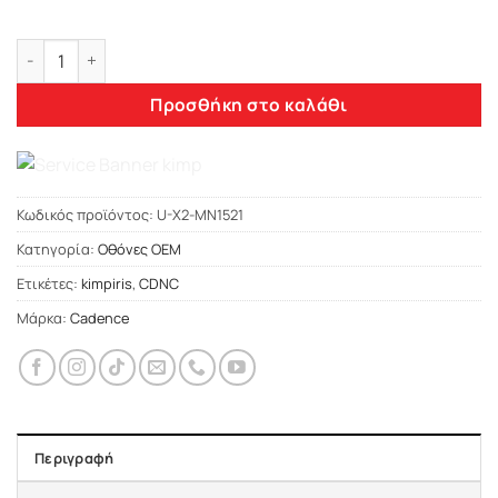
price
τρέχουσα
was:
τιμή
Cadence X2 Series 8Core Android14 6+128GB Mini Cooper R50
739,00 €.
είναι:
679,00 €.
Προσθήκη στο καλάθι
Κωδικός προϊόντος:
U-X2-MN1521
Κατηγορία:
Οθόνες OEM
Ετικέτες:
kimpiris
,
CDNC
Μάρκα:
Cadence
Περιγραφή