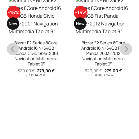
-15%
-15%
New
New
Bizzar F2 Series 8Core
Bizzar F2 Series 8Core
Android16 4+64GB
Android16 4+64GB Fiat
Honda Civic 1995-2001
Panda 2003-2012
Navigation Multimedia
Navigation Multimedia
Tablet 9″
Tablet 9″
Original
Η
Original
Η
329,00
€
279,00
€
329,00
€
279,00
€
υσα
price
τρέχουσα
price
τρέχουσ
με ΦΠΑ 24%
με ΦΠΑ 24%
was:
τιμή
was:
τιμή
329,00 €.
είναι:
329,00 €.
είναι:
 €.
279,00 €.
279,00 €