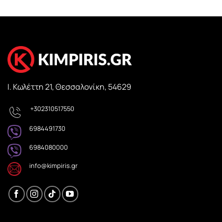
Ι. Κωλέττη 21, Θεσσαλονίκη, 54629
+302310517550
6984491730
6984080000
info@kimpiris.gr