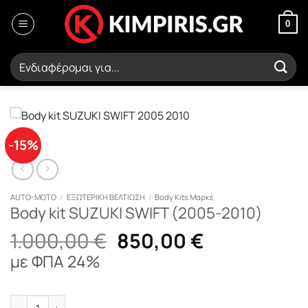
Μετάβαση
στο
0
περιεχόμενο
Αναζήτηση
για:
-15%
AUTO-MOTO
/
ΕΞΩΤΕΡΙΚΗ ΒΕΛΤΙΩΣΗ
/
Body Kits Μαρκέ
Body kit SUZUKI SWIFT (2005-2010)
Original
Η
1.000,00
€
850,00
€
price
τρέχουσα
με ΦΠΑ 24%
was:
τιμή
1.000,00 €.
είναι:
Body kit SUZUKI SWIFT (2005-2010) ποσότητα