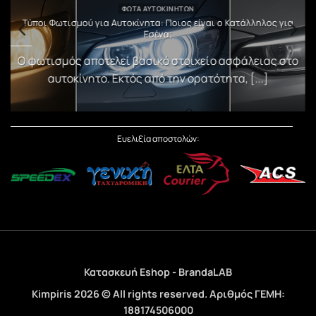
ΦΏΤΑ ΑΥΤΟΚΙΝΉΤΩΝ
υ
Τύποι Φωτισμού για Αυτοκίνητα: Ποιος είναι ο Κατάλληλος για
Εσένα;
)
Ο φωτισμός αποτελεί βασικό στοιχείο ασφάλειας στο
αυτοκίνητο. Εκτός από την ορατότητα, [...]
Ευελιξία αποστολών:
Κατασκευή Eshop - BrandaLAB
Kimpiris 2026 © All rights reserved. Αριθμός ΓΕΜΗ:
188174506000