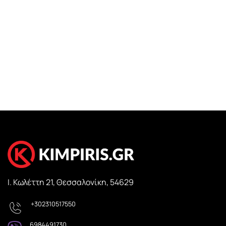
Ι. Κωλέττη 21, Θεσσαλονίκη, 54629
+302310517550
6984491730