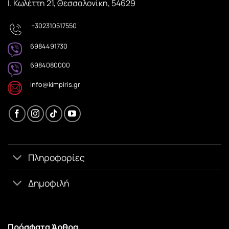
Ι. Κωλέττη 21, Θεσσαλονίκη, 54629
+302310517550
6984491730
6984080000
info@kimpiris.gr
Πληροφορίες
Δημοφιλή
Πρόσφατα Άρθρα