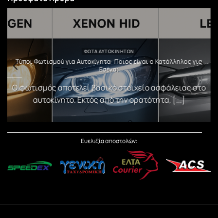
ΦΏΤΑ ΑΥΤΟΚΙΝΉΤΩΝ
υ
Τύποι Φωτισμού για Αυτοκίνητα: Ποιος είναι ο Κατάλληλος για
Εσένα;
)
Ο φωτισμός αποτελεί βασικό στοιχείο ασφάλειας στο
αυτοκίνητο. Εκτός από την ορατότητα, [...]
Ευελιξία αποστολών: