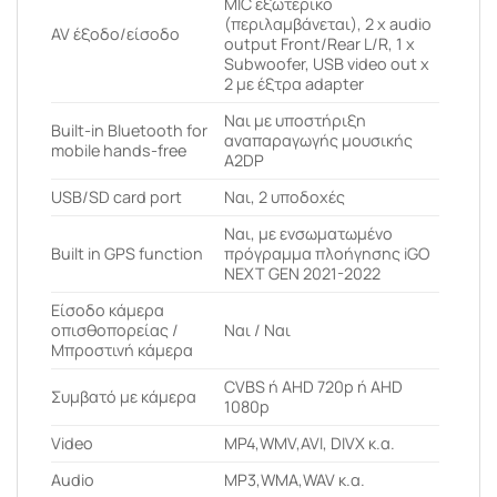
MIC εξωτερικό
(περιλαμβάνεται), 2 x audio
AV έξοδο/είσοδο
output Front/Rear L/R, 1 x
Subwoofer, USB video out x
2 με έξτρα adapter
Ναι με υποστήριξη
Built-in Bluetooth for
αναπαραγωγής μουσικής
mobile hands-free
A2DP
USB/SD card port
Ναι, 2 υποδοχές
Ναι, με ενσωματωμένο
Built in GPS function
πρόγραμμα πλοήγησης iGO
NEXT GEN 2021-2022
Είσοδο κάμερα
οπισθοπορείας /
Ναι / Ναι
Μπροστινή κάμερα
CVBS ή AHD 720p ή AHD
Συμβατό με κάμερα
1080p
Video
MP4,WMV,AVI, DIVX κ.α.
Audio
MP3,WMA,WAV κ.α.