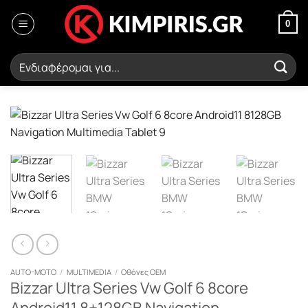
Μετάβαση
στο
0
περιεχόμενο
Αναζήτηση
για:
AUTO-MOTO
/
MULTIMEDIA
/
Οθόνες OEM
Bizzar Ultra Series Vw Golf 6 8core
Android11 8+128GB Navigation