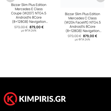
Bizzar Slim Plus Edition
Bizzar Slim Plus Edition
Mercedes E Class
Mercedes C Class
Coupe (W207) NTG4.5
(W204 Facelift) NTG4.5
Android14 8Core
Android14 8Core
(8+128GB) Navigation
(8+128GB) Navigation
Multimedia 12.3″ Anti-
Multimedia 12.3″ Anti-
Original
Η
Original
Η
979,00
€
879,00
€
979,00
€
879,00
€
υσα
price
τρέχουσα
price
τρέχουσ
reflection
reflection
με ΦΠΑ 24%
με ΦΠΑ 24%
was:
τιμή
was:
τιμή
979,00 €.
είναι:
979,00 €.
είναι:
 €.
879,00 €.
879,00 €