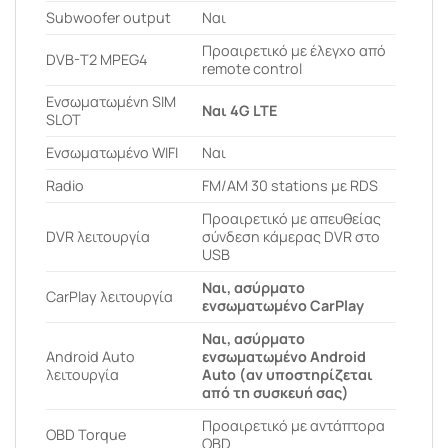
Subwoofer output
Ναι
Προαιρετικό με έλεγχο από
DVB-T2 MPEG4
remote control
Ενσωματωμένη SIM
Ναι 4G LTE
SLOT
Ενσωματωμένο WIFI
Ναι
Radio
FM/AM 30 stations με RDS
Προαιρετικό με απευθείας
DVR λειτουργία
σύνδεση κάμερας DVR στο
USB
Ναι, ασύρματο
CarPlay λειτουργία
ενσωματωμένο CarPlay
Ναι, ασύρματο
Android Auto
ενσωματωμένο Android
λειτουργία
Auto (αν υποστηρίζεται
από τη συσκευή σας)
Προαιρετικό με αντάπτορα
OBD Torque
OBD