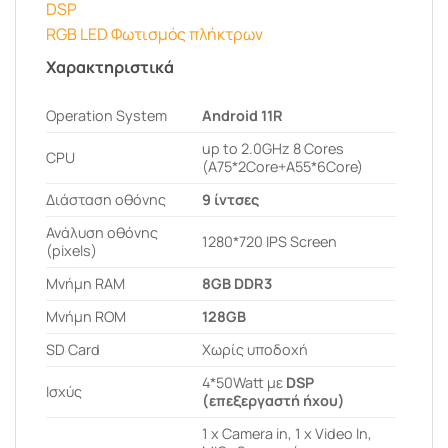
DSP
RGB LED Φωτισμός πλήκτρων
Χαρακτηριστικά
Operation System
Android 11R
up to 2.0GHz 8 Cores
CPU
(A75*2Core+A55*6Core)
Διάσταση οθόνης
9 ίντσες
Ανάλυση οθόνης
1280*720 IPS Screen
(pixels)
Μνήμη RAM
8GB DDR3
Μνήμη ROM
128GB
SD Card
Χωρίς υποδοχή
4*50Watt με
DSP
Ισχύς
(επεξεργαστή ήχου)
1 x Camera in, 1 x Video In,