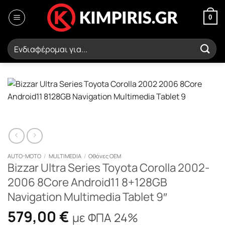
Μετάβαση
στο
0
περιεχόμενο
Αναζήτηση
για:
AUTO-MOTO
/
MULTIMEDIA
/
Οθόνες OEM
Bizzar Ultra Series Toyota Corolla 2002-
2006 8Core Android11 8+128GB
Navigation Multimedia Tablet 9″
579,00
€
με ΦΠΑ 24%