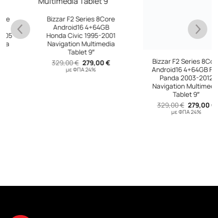
Bizzar F2 Series 8Core
Bizzar F2 Series 8Core
Android16 4+64GB
Android16 4+64GB Fiat
Honda Civic 1995-2001
Panda 2003-2012
Navigation Multimedia
Navigation Multimedia
Tablet 9″
Tablet 9″
Original
Η
Original
Η
329,00
€
279,00
€
329,00
€
279,00
€
υσα
price
τρέχουσα
price
τρέχουσ
με ΦΠΑ 24%
με ΦΠΑ 24%
was:
τιμή
was:
τιμή
329,00 €.
είναι:
329,00 €.
είναι:
 €.
279,00 €.
279,00 €