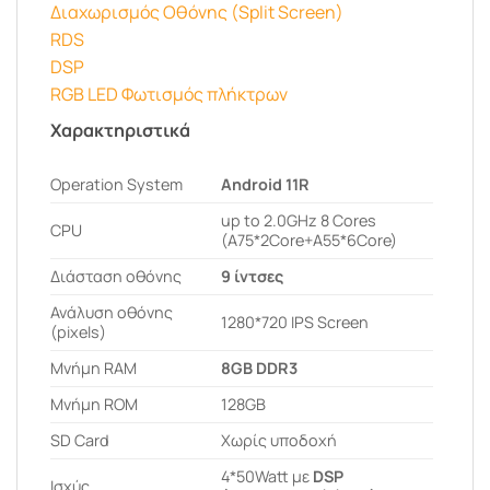
Διαχωρισμός Οθόνης (Split Screen)
RDS
DSP
RGB LED Φωτισμός πλήκτρων
Χαρακτηριστικά
Operation System
Android 11R
up to 2.0GHz 8 Cores
CPU
(A75*2Core+A55*6Core)
Διάσταση οθόνης
9 ίντσες
Ανάλυση οθόνης
1280*720 IPS Screen
(pixels)
Μνήμη RAM
8GB DDR3
Μνήμη ROM
128GB
SD Card
Χωρίς υποδοχή
4*50Watt με
DSP
Ισχύς