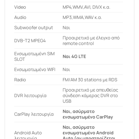
Video
MP4,WMV,AVI, DIVX κ.α.
Audio
MP3,WMA,WAV κ.α.
Subwoofer output
Ναι
Προαιρετικό με έλεγχο από
DVB-T2 MPEG4
remote control
Ενσωματωμένη SIM
Ναι 4G LTE
SLOT
Ενσωματωμένο WIFI
Ναι
Radio
FM/AM 30 stations με RDS
Προαιρετικό με απευθείας
DVR λειτουργία
σύνδεση κάμερας DVR στο
USB
Ναι, ασύρματο
CarPlay λειτουργία
ενσωματωμένο CarPlay
Ναι, ασύρματο
Android Auto
ενσωματωμένο Android
λειτουργία
Auto (αν υποστηρίζεται