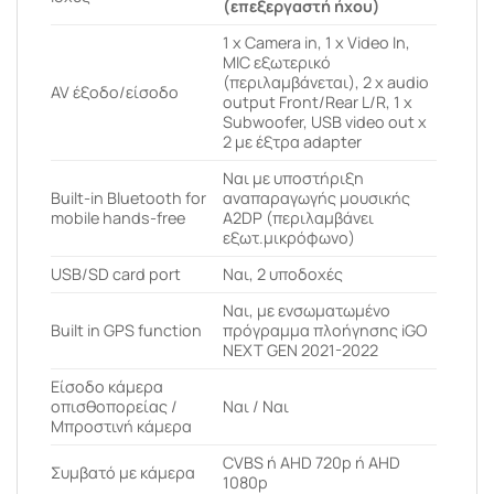
(επεξεργαστή ήχου)
1 x Camera in, 1 x Video In,
MIC εξωτερικό
(περιλαμβάνεται), 2 x audio
AV έξοδο/είσοδο
output Front/Rear L/R, 1 x
Subwoofer, USB video out x
2 με έξτρα adapter
Ναι με υποστήριξη
Built-in Bluetooth for
αναπαραγωγής μουσικής
mobile hands-free
A2DP (περιλαμβάνει
εξωτ.μικρόφωνο)
USB/SD card port
Ναι, 2 υποδοχές
Ναι, με ενσωματωμένο
Built in GPS function
πρόγραμμα πλοήγησης iGO
NEXT GEN 2021-2022
Είσοδο κάμερα
οπισθοπορείας /
Ναι / Ναι
Μπροστινή κάμερα
CVBS ή AHD 720p ή AHD
Συμβατό με κάμερα
1080p