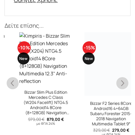
Οδηγίες Χρήσης
Δείτε επίσης...
-10%
-15%
New
New
Bizzar F2 Series 8Core
Android16 4+64GB
Bizzar Slim Plus Edition
Subaru Forester 2015-
Mercedes C Class
2018 Navigation
(W204 Facelift) NTG4.5
Multimedia Tablet 9″
Android14 8Core
Original
Η
329,00
€
279,00
€
(8+128GB) Navigation
price
τρέχουσ
με ΦΠΑ 24%
Multimedia 12.3″ Anti-
Original
Η
979,00
€
879,00
€
was:
τιμή
υσα
price
τρέχουσα
reflection
329,00 €.
είναι:
με ΦΠΑ 24%
was:
τιμή
279,00 €
979,00 €.
είναι:
 €.
879,00 €.