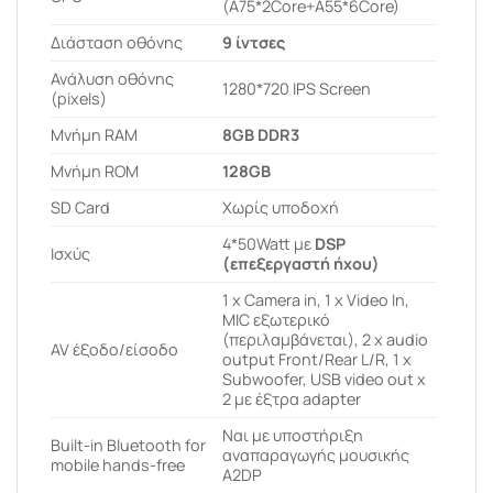
(A75*2Core+A55*6Core)
Διάσταση οθόνης
9 ίντσες
Ανάλυση οθόνης
1280*720 IPS Screen
(pixels)
Μνήμη RAM
8GB DDR3
Μνήμη ROM
128GB
SD Card
Χωρίς υποδοχή
4*50Watt με
DSP
Ισχύς
(επεξεργαστή ήχου)
1 x Camera in, 1 x Video In,
MIC εξωτερικό
(περιλαμβάνεται), 2 x audio
AV έξοδο/είσοδο
output Front/Rear L/R, 1 x
Subwoofer, USB video out x
2 με έξτρα adapter
Ναι με υποστήριξη
Built-in Bluetooth for
αναπαραγωγής μουσικής
mobile hands-free
A2DP