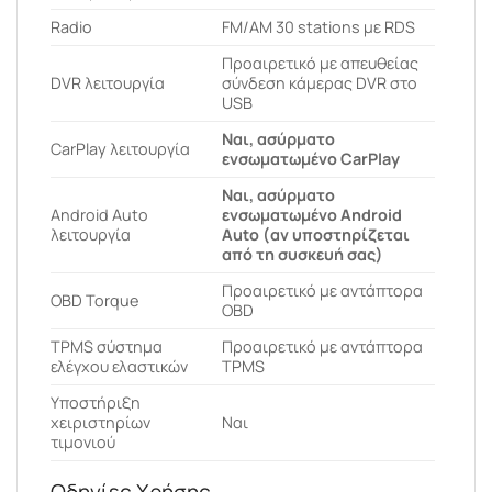
Radio
FM/AM 30 stations με RDS
Προαιρετικό με απευθείας
DVR λειτουργία
σύνδεση κάμερας DVR στο
USB
Ναι, ασύρματο
CarPlay λειτουργία
ενσωματωμένο CarPlay
Ναι, ασύρματο
Android Auto
ενσωματωμένο Android
λειτουργία
Auto (αν υποστηρίζεται
από τη συσκευή σας)
Προαιρετικό με αντάπτορα
OBD Torque
OBD
ΤPMS σύστημα
Προαιρετικό με αντάπτορα
ελέγχου ελαστικών
TPMS
Υποστήριξη
χειριστηρίων
Ναι
τιμονιού