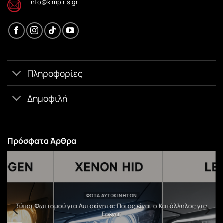
info@kimpiris.gr
Πληροφορίες
Δημοφιλή
Πρόσφατα Άρθρα
ΦΏΤΑ ΑΥΤΟΚΙΝΉΤΩΝ
υ
Τύποι Φωτισμού για Αυτοκίνητα: Ποιος είναι ο Κατάλληλος για
Εσένα;