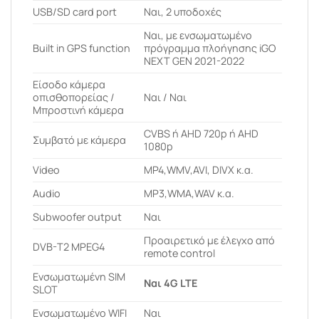
USB/SD card port
Ναι, 2 υποδοχές
Ναι, με ενσωματωμένο
Built in GPS function
πρόγραμμα πλοήγησης iGO
NEXT GEN 2021-2022
Είσοδο κάμερα
οπισθοπορείας /
Ναι / Ναι
Μπροστινή κάμερα
CVBS ή AHD 720p ή AHD
Συμβατό με κάμερα
1080p
Video
MP4,WMV,AVI, DIVX κ.α.
Audio
MP3,WMA,WAV κ.α.
Subwoofer output
Ναι
Προαιρετικό με έλεγχο από
DVB-T2 MPEG4
remote control
Ενσωματωμένη SIM
Ναι 4G LTE
SLOT
Ενσωματωμένο WIFI
Ναι