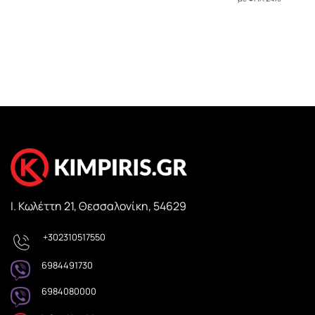
Ι. Κωλέττη 21, Θεσσαλονίκη, 54629
+302310517550
6984491730
6984080000