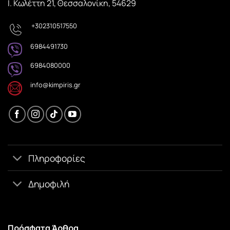
Ι. Κωλέττη 21, Θεσσαλονίκη, 54629
+302310517550
6984491730
6984080000
info@kimpiris.gr
Πληροφορίες
Δημοφιλή
Πρόσφατα Άρθρα