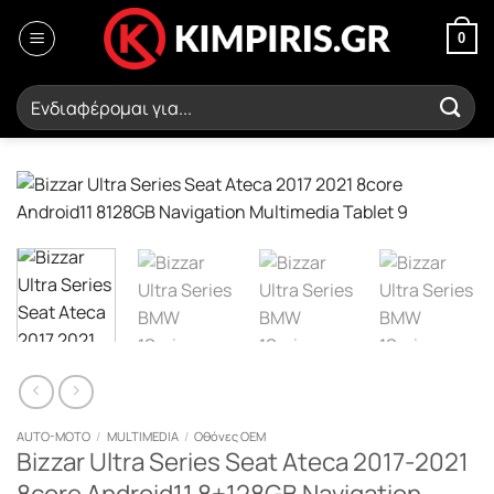
Μετάβαση
στο
0
περιεχόμενο
Αναζήτηση
για:
AUTO-MOTO
/
MULTIMEDIA
/
Οθόνες OEM
Bizzar Ultra Series Seat Ateca 2017-2021
8core Android11 8+128GB Navigation