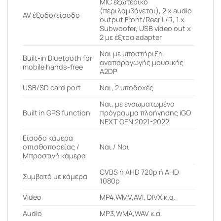
MIC εξωτερικό
(περιλαμβάνεται), 2 x audio
AV έξοδο/είσοδο
output Front/Rear L/R, 1 x
Subwoofer, USB video out x
2 με έξτρα adapter
Ναι με υποστήριξη
Built-in Bluetooth for
αναπαραγωγής μουσικής
mobile hands-free
A2DP
USB/SD card port
Ναι, 2 υποδοχές
Ναι, με ενσωματωμένο
Built in GPS function
πρόγραμμα πλοήγησης iGO
NEXT GEN 2021-2022
Είσοδο κάμερα
οπισθοπορείας /
Ναι / Ναι
Μπροστινή κάμερα
CVBS ή AHD 720p ή AHD
Συμβατό με κάμερα
1080p
Video
MP4,WMV,AVI, DIVX κ.α.
Audio
MP3,WMA,WAV κ.α.