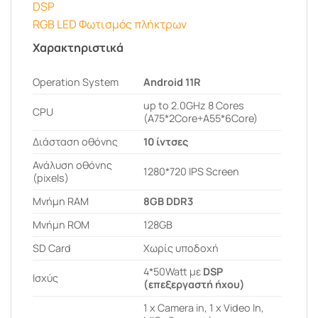
DSP
RGB LED Φωτισμός πλήκτρων
Χαρακτηριστικά
Operation System
Android 11R
up to 2.0GHz 8 Cores
CPU
(A75*2Core+A55*6Core)
Διάσταση οθόνης
10 ίντσες
Ανάλυση οθόνης
1280*720 IPS Screen
(pixels)
Μνήμη RAM
8GB DDR3
Μνήμη ROM
128GB
SD Card
Χωρίς υποδοχή
4*50Watt με
DSP
Ισχύς
(επεξεργαστή ήχου)
1 x Camera in, 1 x Video In,