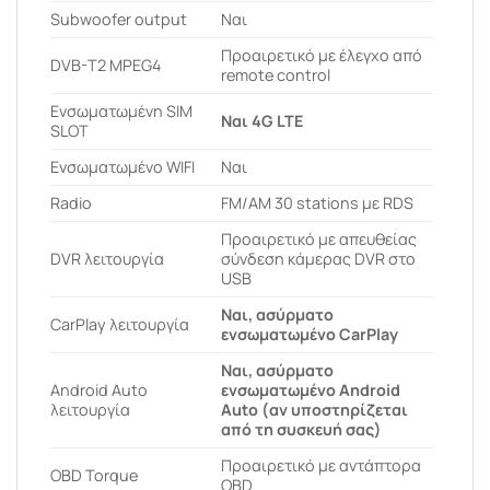
Subwoofer output
Ναι
Προαιρετικό με έλεγχο από
DVB-T2 MPEG4
remote control
Ενσωματωμένη SIM
Ναι 4G LTE
SLOT
Ενσωματωμένο WIFI
Ναι
Radio
FM/AM 30 stations με RDS
Προαιρετικό με απευθείας
DVR λειτουργία
σύνδεση κάμερας DVR στο
USB
Ναι, ασύρματο
CarPlay λειτουργία
ενσωματωμένο CarPlay
Ναι, ασύρματο
Android Auto
ενσωματωμένο Android
λειτουργία
Auto (αν υποστηρίζεται
από τη συσκευή σας)
Προαιρετικό με αντάπτορα
OBD Torque
OBD