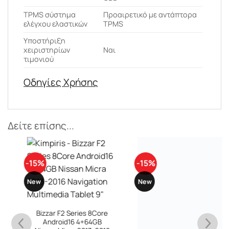
ΤPMS σύστημα
Προαιρετικό με αντάπτορα
ελέγχου ελαστικών
TPMS
Υποστήριξη
χειριστηρίων
Ναι
τιμονιού
Οδηγίες Χρήσης
Δείτε επίσης...
-15%
-15%
New
New
Bizzar F2 Series 8Core
Bizzar F2 Series 8Core
Android16 4+64GB
Android16 4+64GB Iveco