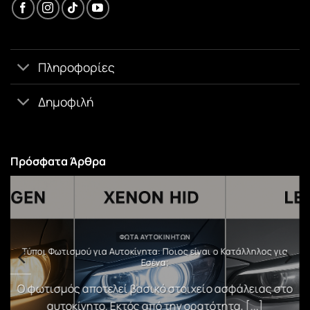
Πληροφορίες
Δημοφιλή
Πρόσφατα Άρθρα
ΦΏΤΑ ΑΥΤΟΚΙΝΉΤΩΝ
υ
Τύποι Φωτισμού για Αυτοκίνητα: Ποιος είναι ο Κατάλληλος για
Εσένα;
)
Ο φωτισμός αποτελεί βασικό στοιχείο ασφάλειας στο
αυτοκίνητο. Εκτός από την ορατότητα, [...]