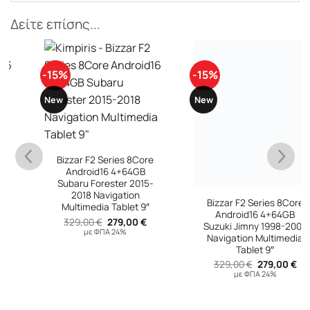
Δείτε επίσης...
-15%
-15%
New
New
Bizzar F2 Series 8Core
Android16 4+64GB
Bizzar F2 Series 8Core
Suzuki Jimny 1998-2005
Android16 4+64GB
Navigation Multimedia
Subaru Forester 2015-
Tablet 9″
2018 Navigation
Original
Η
329,00
€
279,00
€
Multimedia Tablet 9″
υσα
price
τρέχουσ
με ΦΠΑ 24%
Original
Η
329,00
€
279,00
€
was:
τιμή
price
τρέχουσα
329,00 €.
είναι:
με ΦΠΑ 24%
was:
τιμή
 €.
279,00 €
329,00 €.
είναι:
279,00 €.