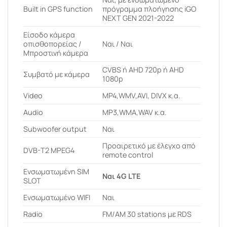
Built in GPS function
πρόγραμμα πλοήγησης iGO
NEXT GEN 2021-2022
Είσοδο κάμερα
οπισθοπορείας /
Ναι / Ναι
Μπροστινή κάμερα
CVBS ή AHD 720p ή AHD
Συμβατό με κάμερα
1080p
Video
MP4,WMV,AVI, DIVX κ.α.
Audio
MP3,WMA,WAV κ.α.
Subwoofer output
Ναι
Προαιρετικό με έλεγχο από
DVB-T2 MPEG4
remote control
Ενσωματωμένη SIM
Ναι 4G LTE
SLOT
Ενσωματωμένο WIFI
Ναι
Radio
FM/AM 30 stations με RDS