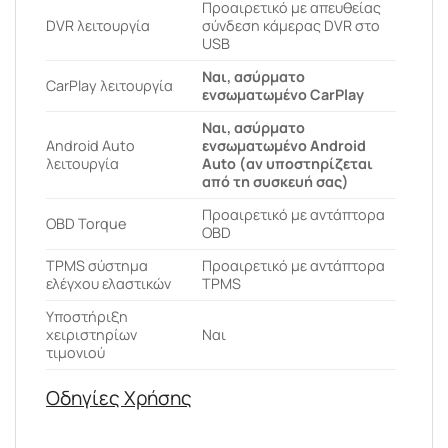
Προαιρετικό με απευθείας
DVR λειτουργία
σύνδεση κάμερας DVR στο
USB
Ναι, ασύρματο
CarPlay λειτουργία
ενσωματωμένο CarPlay
Ναι, ασύρματο
Android Auto
ενσωματωμένο Android
λειτουργία
Auto (αν υποστηρίζεται
από τη συσκευή σας)
Προαιρετικό με αντάπτορα
OBD Torque
OBD
ΤPMS σύστημα
Προαιρετικό με αντάπτορα
ελέγχου ελαστικών
TPMS
Υποστήριξη
χειριστηρίων
Ναι
τιμονιού
Οδηγίες Χρήσης