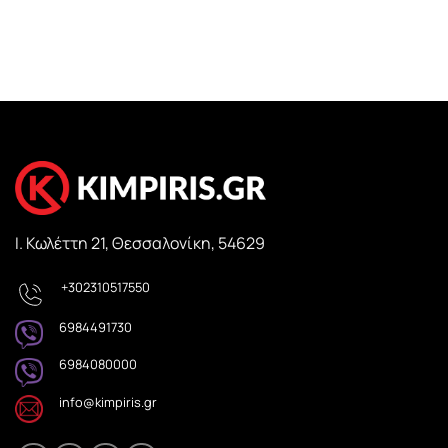
Ι. Κωλέττη 21, Θεσσαλονίκη, 54629
+302310517550
6984491730
6984080000
info@kimpiris.gr