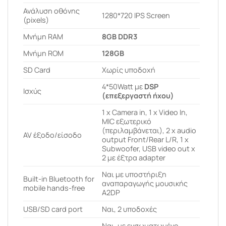
Ανάλυση οθόνης
1280*720 IPS Screen
(pixels)
Μνήμη RAM
8GB DDR3
Μνήμη ROM
128GB
SD Card
Χωρίς υποδοχή
4*50Watt με
DSP
Ισχύς
(επεξεργαστή ήχου)
1 x Camera in, 1 x Video In,
MIC εξωτερικό
(περιλαμβάνεται), 2 x audio
AV έξοδο/είσοδο
output Front/Rear L/R, 1 x
Subwoofer, USB video out x
2 με έξτρα adapter
Ναι με υποστήριξη
Built-in Bluetooth for
αναπαραγωγής μουσικής
mobile hands-free
A2DP
USB/SD card port
Ναι, 2 υποδοχές
Ναι, με ενσωματωμένο