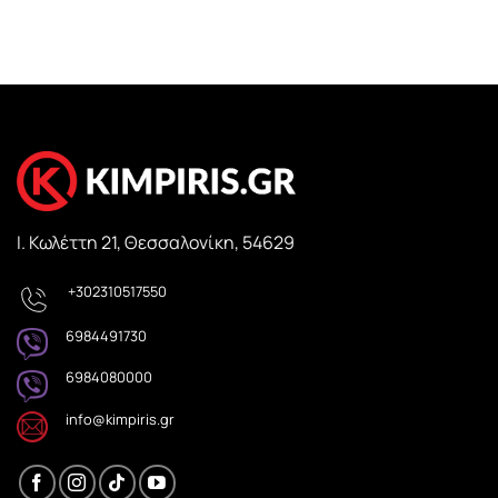
Ι. Κωλέττη 21, Θεσσαλονίκη, 54629
+302310517550
6984491730
6984080000
info@kimpiris.gr