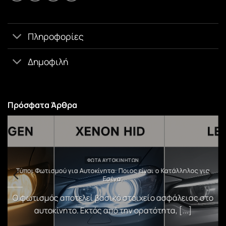
Πληροφορίες
Δημοφιλή
Πρόσφατα Άρθρα
ΦΏΤΑ ΑΥΤΟΚΙΝΉΤΩΝ
υ
Τύποι Φωτισμού για Αυτοκίνητα: Ποιος είναι ο Κατάλληλος για
Εσένα;
)
Ο φωτισμός αποτελεί βασικό στοιχείο ασφάλειας στο
αυτοκίνητο. Εκτός από την ορατότητα, [...]