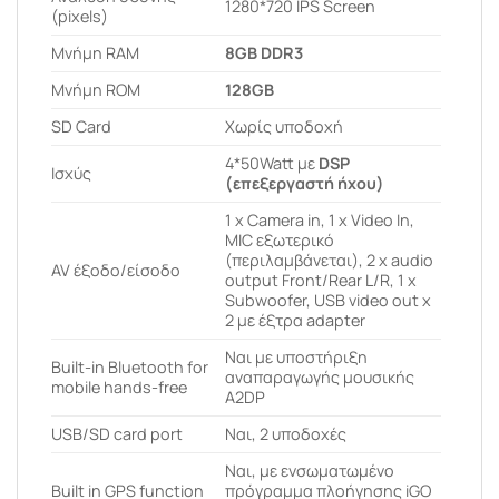
1280*720 IPS Screen
(pixels)
Μνήμη RAM
8GB DDR3
Μνήμη ROM
128GB
SD Card
Χωρίς υποδοχή
4*50Watt με
DSP
Ισχύς
(επεξεργαστή ήχου)
1 x Camera in, 1 x Video In,
MIC εξωτερικό
(περιλαμβάνεται), 2 x audio
AV έξοδο/είσοδο
output Front/Rear L/R, 1 x
Subwoofer, USB video out x
2 με έξτρα adapter
Ναι με υποστήριξη
Built-in Bluetooth for
αναπαραγωγής μουσικής
mobile hands-free
A2DP
USB/SD card port
Ναι, 2 υποδοχές
Ναι, με ενσωματωμένο
Built in GPS function
πρόγραμμα πλοήγησης iGO