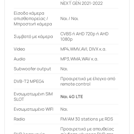
NEXT GEN 2021-2022
Είσοδο κάμερα
οπισθοπορείας /
Ναι / Ναι
Μπροστινή κάμερα
CVBS ή AHD 720p ή AHD
Συμβατό με κάμερα
1080p
Video
MP4,WMV,AVI, DIVX κ.α.
Audio
MP3,WMA,WAV κ.α.
Subwoofer output
Ναι
Προαιρετικό με έλεγχο από
DVB-T2 MPEG4
remote control
Ενσωματωμένη SIM
Ναι 4G LTE
SLOT
Ενσωματωμένο WIFI
Ναι
Radio
FM/AM 30 stations με RDS
Προαιρετικό με απευθείας