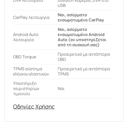
DVR λειτουργία
σύνδεση κάμερας DVR στο
USB
Ναι, ασύρματο
CarPlay λειτουργία
ενσωματωμένο CarPlay
Ναι, ασύρματο
Android Auto
ενσωματωμένο Android
λειτουργία
Auto (αν υποστηρίζεται
από τη συσκευή σας)
Προαιρετικό με αντάπτορα
OBD Torque
OBD
ΤPMS σύστημα
Προαιρετικό με αντάπτορα
ελέγχου ελαστικών
TPMS
Υποστήριξη
χειριστηρίων
Ναι
τιμονιού
Οδηγίες Χρήσης