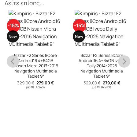
Δείτε επίσης...
-15%
-15%
New
New
Bizzar F2 Series 8Core
Bizzar F2 Series 8Core
Android16 4+64GB
Android16 4+64GB Iveco
Nissan Micra 2013-2016
Daily 2014-2025
Navigation Multimedia
Navigation Multimedia
Tablet 9″
Tablet 9″
Original
Η
Original
Η
329,00
€
279,00
€
329,00
€
279,00
€
price
τρέχουσα
price
τρέχουσ
με ΦΠΑ 24%
με ΦΠΑ 24%
was:
τιμή
was:
τιμή
υσα
329,00 €.
είναι:
329,00 €.
είναι:
279,00 €.
279,00 €
 €.