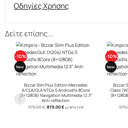
Οδηγίες Χρήσης
Δείτε επίσης...
-10%
-10%
New
New
+
+
Bizzar Slim Plus Edition Mercedes B
Bizzar 
Class (W246) NTG4.5 Android14 8Core
Class (W
″
(8+128GB) Navigation Multimedia 12.3″
(8+128GB
Anti-reflection
Original
Η
979,00
€
879,00
€
979
με ΦΠΑ 24%
price
τρέχουσα
was:
τιμή
979,00 €.
είναι:
879,00 €.