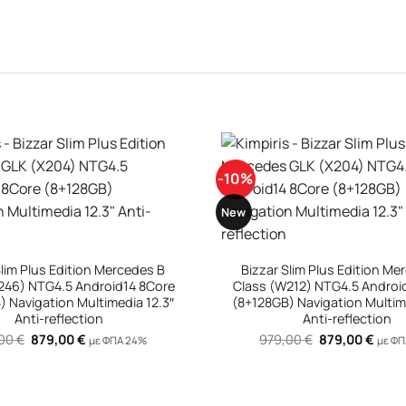
-10%
New
+
Slim Plus Edition Mercedes E
Bizzar Slim Plus Edition Me
212) NTG4.5 Android14 8Core
Class Coupe (W207) N
) Navigation Multimedia 12.3″
Android14 8Core (8+128GB) N
Anti-reflection
Multimedia 12.3″ Anti-ref
Original
Η
Original
Η
,00
€
879,00
€
979,00
€
879,00
€
με ΦΠΑ 24%
με Φ
price
τρέχουσα
price
τρέχ
was:
τιμή
was:
τιμή
979,00 €.
είναι:
979,00 €.
είναι
879,00 €.
879,0