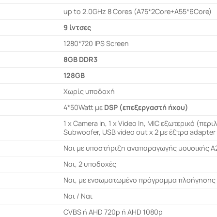
up to 2.0GHz 8 Cores (A75*2Core+A55*6Core)
9 ίντσες
1280*720 IPS Screen
8GB DDR3
128GB
Χωρίς υποδοχή
4*50Watt με
DSP (επεξεργαστή ήχου)
1 x Camera in, 1 x Video In, MIC εξωτερικό (περι
Subwoofer, USB video out x 2 με έξτρα adapter
Ναι με υποστήριξη αναπαραγωγής μουσικής 
Ναι, 2 υποδοχές
Ναι, με ενσωματωμένο πρόγραμμα πλοήγησης 
Ναι / Ναι
CVBS ή AHD 720p ή AHD 1080p