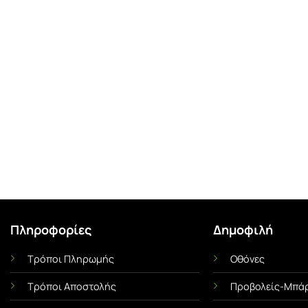
Πληροφορίες
Δημοφιλή
Τρόποι Πληρωμής
Οθόνες
Ι
ΜΕΜΒΡΆΝΕΣ ΟΧΗΜΆΤΩΝ
UNCA
Τρόποι Αποστολής
Προβολείς-Μπάρ
Αντηλιακές Μεμβράνες Αυτοκινήτου
Αντιχαρακτική Με
α Όσα