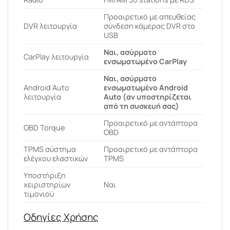
Προαιρετικό με απευθείας
DVR λειτουργία
σύνδεση κάμερας DVR στο
USB
Ναι, ασύρματο
CarPlay λειτουργία
ενσωματωμένο CarPlay
Ναι, ασύρματο
Android Auto
ενσωματωμένο Android
λειτουργία
Auto (αν υποστηρίζεται
από τη συσκευή σας)
Προαιρετικό με αντάπτορα
OBD Torque
OBD
ΤPMS σύστημα
Προαιρετικό με αντάπτορα
ελέγχου ελαστικών
TPMS
Υποστήριξη
χειριστηρίων
Ναι
τιμονιού
Οδηγίες Χρήσης