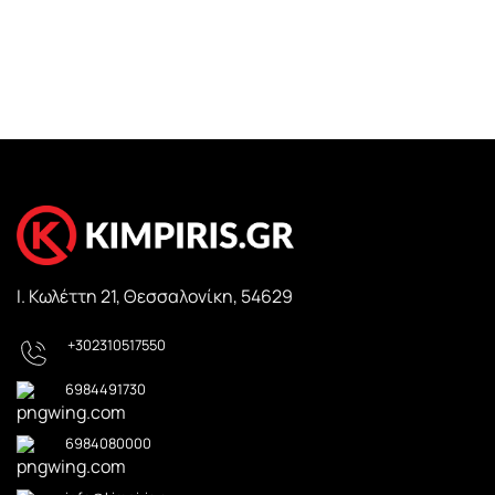
Ι. Κωλέττη 21, Θεσσαλονίκη, 54629
+302310517550
6984491730
6984080000