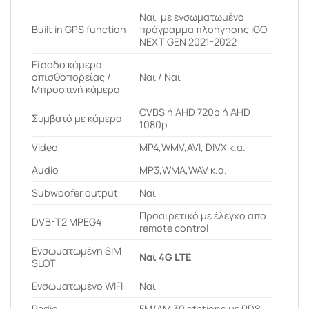
Ναι, με ενσωματωμένο
Built in GPS function
πρόγραμμα πλοήγησης iGO
NEXT GEN 2021-2022
Είσοδο κάμερα
οπισθοπορείας /
Ναι / Ναι
Μπροστινή κάμερα
CVBS ή AHD 720p ή AHD
Συμβατό με κάμερα
1080p
Video
MP4,WMV,AVI, DIVX κ.α.
Audio
MP3,WMA,WAV κ.α.
Subwoofer output
Ναι
Προαιρετικό με έλεγχο από
DVB-T2 MPEG4
remote control
Ενσωματωμένη SIM
Ναι 4G LTE
SLOT
Ενσωματωμένο WIFI
Ναι
Radio
FM/AM 30 stations με RDS