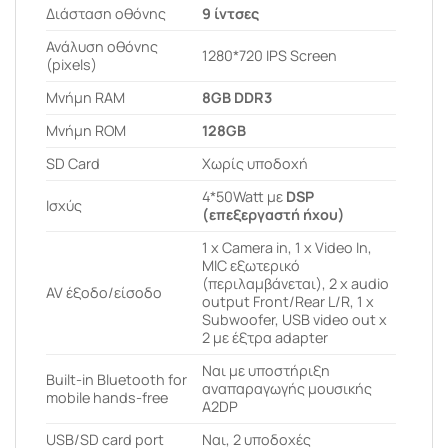
Διάσταση οθόνης
9 ίντσες
Ανάλυση οθόνης
1280*720 IPS Screen
(pixels)
Μνήμη RAM
8GB DDR3
Μνήμη ROM
128GB
SD Card
Χωρίς υποδοχή
4*50Watt με
DSP
Ισχύς
(επεξεργαστή ήχου)
1 x Camera in, 1 x Video In,
MIC εξωτερικό
(περιλαμβάνεται), 2 x audio
AV έξοδο/είσοδο
output Front/Rear L/R, 1 x
Subwoofer, USB video out x
2 με έξτρα adapter
Ναι με υποστήριξη
Built-in Bluetooth for
αναπαραγωγής μουσικής
mobile hands-free
A2DP
USB/SD card port
Ναι, 2 υποδοχές