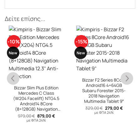
Δείτε επίσης...
-10%
-15%
New
New
Bizzar F2 Series 8Core
Android16 4+64GB
Bizzar Slim Plus Edition
Subaru Forester 2015-
Mercedes C Class
2018 Navigation
(W204 Facelift) NTG4.5
Multimedia Tablet 9″
Android14 8Core
Original
Η
329,00
€
279,00
€
(8+128GB) Navigation
price
τρέχουσ
με ΦΠΑ 24%
Multimedia 12.3″ Anti-
Original
Η
979,00
€
879,00
€
was:
τιμή
υσα
price
τρέχουσα
reflection
329,00 €.
είναι:
με ΦΠΑ 24%
was:
τιμή
279,00 €
979,00 €.
είναι:
 €.
879,00 €.