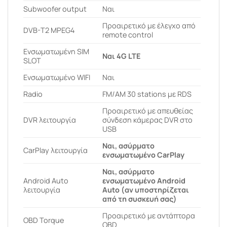
Subwoofer output
Ναι
Προαιρετικό με έλεγχο από
DVB-T2 MPEG4
remote control
Ενσωματωμένη SIM
Ναι 4G LTE
SLOT
Ενσωματωμένο WIFI
Ναι
Radio
FM/AM 30 stations με RDS
Προαιρετικό με απευθείας
DVR λειτουργία
σύνδεση κάμερας DVR στο
USB
Ναι, ασύρματο
CarPlay λειτουργία
ενσωματωμένο CarPlay
Ναι, ασύρματο
Android Auto
ενσωματωμένο Android
λειτουργία
Auto (αν υποστηρίζεται
από τη συσκευή σας)
Προαιρετικό με αντάπτορα
OBD Torque
OBD