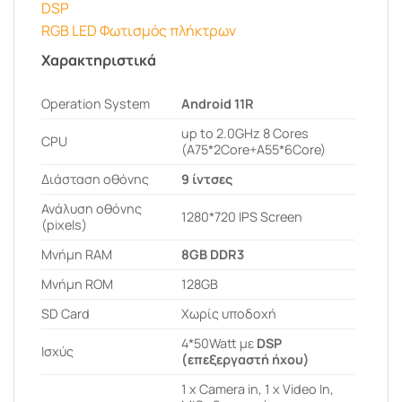
DSP
RGB LED Φωτισμός πλήκτρων
Χαρακτηριστικά
Operation System
Android 11R
up to 2.0GHz 8 Cores
CPU
(A75*2Core+A55*6Core)
Διάσταση οθόνης
9 ίντσες
Ανάλυση οθόνης
1280*720 IPS Screen
(pixels)
Μνήμη RAM
8GB DDR3
Μνήμη ROM
128GB
SD Card
Χωρίς υποδοχή
4*50Watt με
DSP
Ισχύς
(επεξεργαστή ήχου)
1 x Camera in, 1 x Video In,