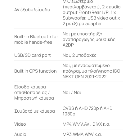
MIC εξωτερικό
(περιλαμβάνεται), 2 x audio
AV έξοδο/είσοδο
output Front/Rear L/R, 1 x
Subwoofer, USB video out x
2 με έξτρα adapter
Ναι με υποστήριξη
Built-in Bluetooth for
αναπαραγωγής μουσικής
mobile hands-free
A2DP
USB/SD card port
Ναι, 2 υποδοχές
Ναι, με ενσωματωμένο
Built in GPS function
πρόγραμμα πλοήγησης iGO
NEXT GEN 2021-2022
Είσοδο κάμερα
οπισθοπορείας /
Ναι / Ναι
Μπροστινή κάμερα
CVBS ή AHD 720p ή AHD
Συμβατό με κάμερα
1080p
Video
MP4,WMV,AVI, DIVX κ.α.
Audio
MP3,WMA,WAV κ.α.