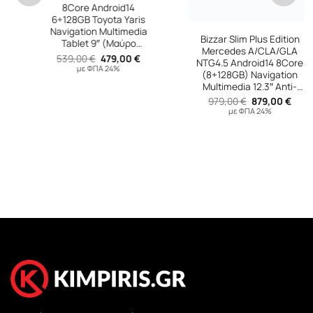
8Core Android14
Bizzar Slim Plus Edition
6+128GB Toyota Yaris
Mercedes A/CLA/GLA
Navigation Multimedia
NTG4.5 Android14 8Core
Tablet 9″ (Μαύρο
(8+128GB) Navigation
Χρώμα)
Original
Η
539,00
€
479,00
€
Multimedia 12.3″ Anti-
υσα
price
τρέχουσα
με ΦΠΑ 24%
reflection
Original
Η
was:
τιμή
979,00
€
879,00
€
price
τρέχουσ
539,00 €.
είναι:
με ΦΠΑ 24%
was:
τιμή
 €.
479,00 €.
979,00 €.
είναι:
879,00 €