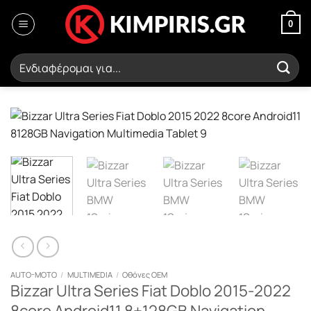
Μετάβαση
στο
0
περιεχόμενο
Αναζήτηση
για:
AUTO-MOTO
/
MULTIMEDIA
/
Οθόνες OEM
Bizzar Ultra Series Fiat Doblo 2015-2022
8core Android11 8+128GB Navigation