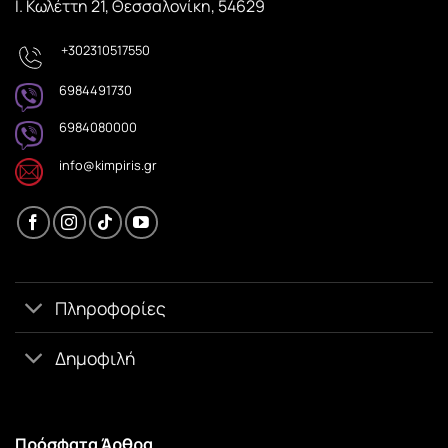
Ι. Κωλέττη 21, Θεσσαλονίκη, 54629
+302310517550
6984491730
6984080000
info@kimpiris.gr
Πληροφορίες
Δημοφιλή
Πρόσφατα Άρθρα