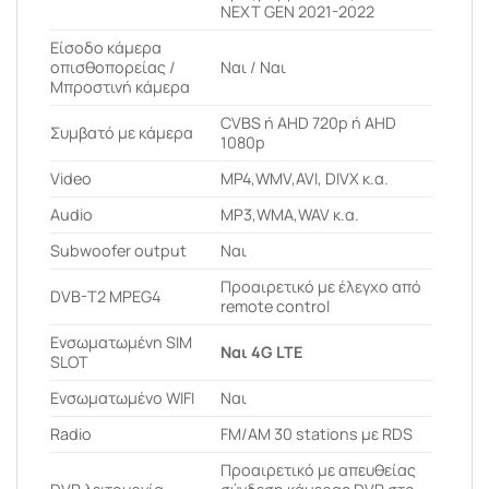
NEXT GEN 2021-2022
Είσοδο κάμερα
οπισθοπορείας /
Ναι / Ναι
Μπροστινή κάμερα
CVBS ή AHD 720p ή AHD
Συμβατό με κάμερα
1080p
Video
MP4,WMV,AVI, DIVX κ.α.
Audio
MP3,WMA,WAV κ.α.
Subwoofer output
Ναι
Προαιρετικό με έλεγχο από
DVB-T2 MPEG4
remote control
Ενσωματωμένη SIM
Ναι 4G LTE
SLOT
Ενσωματωμένο WIFI
Ναι
Radio
FM/AM 30 stations με RDS
Προαιρετικό με απευθείας