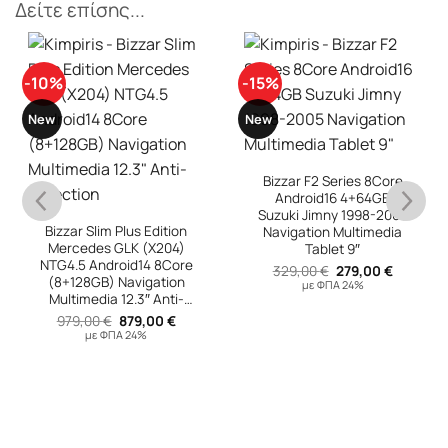
Δείτε επίσης...
-10%
-15%
New
New
Bizzar F2 Series 8Core
Android16 4+64GB
Suzuki Jimny 1998-2005
Bizzar Slim Plus Edition
Navigation Multimedia
Mercedes GLK (X204)
Tablet 9″
NTG4.5 Android14 8Core
Original
Η
329,00
€
279,00
€
(8+128GB) Navigation
price
τρέχουσ
με ΦΠΑ 24%
was:
τιμή
Multimedia 12.3″ Anti-
υσα
329,00 €.
είναι:
reflection
Original
Η
979,00
€
879,00
€
279,00 €
price
τρέχουσα
με ΦΠΑ 24%
was:
τιμή
 €.
979,00 €.
είναι:
879,00 €.