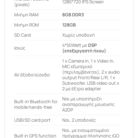
1280*720 IPS Screen
(pixels)
Μνήμη RAM
8GB DDR3
Μνήμη ROM
128GB
SD Card
Χωρίς υποδοχή
4*50Watt με
DSP
Ισχύς
(επεξεργαστή ήχου)
1 x Camera in, 1 x Video In,
MIC εξωτερικό
(περιλαμβάνεται), 2 x audio
AV έξοδο/είσοδο
output Front/Rear L/R, 1 x
Subwoofer, USB video out x
2 με έξτρα adapter
Ναι με υποστήριξη
Built-in Bluetooth for
αναπαραγωγής μουσικής
mobile hands-free
A2DP
USB/SD card port
Ναι, 2 υποδοχές
Ναι, με ενσωματωμένο
Built in GPS function
πρόγραμμα πλοήγησης iGO