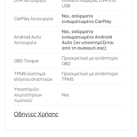
DVR λειτουργία
σύνδεση κάμερας DVR στο
USB
Ναι, ασύρματο
CarPlay λειτουργία
ενσωματωμένο CarPlay
Ναι, ασύρματο
Android Auto
ενσωματωμένο Android
λειτουργία
Auto (αν υποστηρίζεται
από τη συσκευή σας)
Προαιρετικό με αντάπτορα
OBD Torque
OBD
ΤPMS σύστημα
Προαιρετικό με αντάπτορα
ελέγχου ελαστικών
TPMS
Υποστήριξη
χειριστηρίων
Ναι
τιμονιού
Οδηγίες Χρήσης