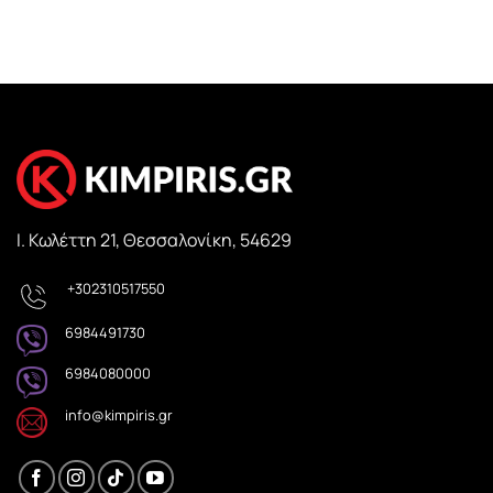
Ι. Κωλέττη 21, Θεσσαλονίκη, 54629
+302310517550
6984491730
6984080000
info@kimpiris.gr