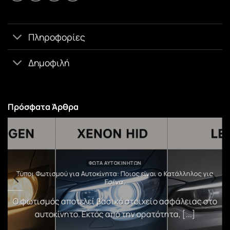
Πληροφορίες
Δημοφιλή
Πρόσφατα Άρθρα
ΦΏΤΑ ΑΥΤΟΚΙΝΉΤΩΝ
υ
Τύποι Φωτισμού για Αυτοκίνητα: Ποιος είναι ο Κατάλληλος για
Εσένα;
)
Ο φωτισμός αποτελεί βασικό στοιχείο ασφάλειας στο
αυτοκίνητο. Εκτός από την ορατότητα, [...]