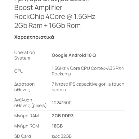
Boost Amplifier
RockChip 4Core @ 1.5GHz
2Gb Ram + 16Gb Rom
Χαρακτηριστικά
Operation
Google Android 10 Q
System
1.5GHz 4 Core CPU Cortex-A35 PX4
CPU
Rockchip
Διάσταση
7 ίντσες IPS capacitive gorilla touch
οθόνης
screen
Ανάλυση
1024*600
οθόνης (pixels)
Μνήμη RAM
2GB DDR3
Μνήμη ROM
16GB
SD Card
έως 32GB