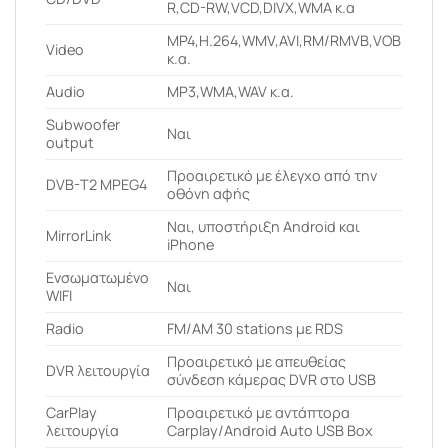
R,CD-RW,VCD,DIVX,WMA κ.α
MP4,H.264,WMV,AVI,RM/RMVB,VOB
Video
κ.α.
Audio
MP3,WMA,WAV κ.α.
Subwoofer
Ναι
output
Προαιρετικό με έλεγχο από την
DVB-T2 MPEG4
οθόνη αφής
Ναι, υποστήριξη Android και
MirrorLink
iPhone
Ενσωματωμένο
Ναι
WIFI
Radio
FM/AM 30 stations με RDS
Προαιρετικό με απευθείας
DVR λειτουργία
σύνδεση κάμερας DVR στο USB
CarPlay
Προαιρετικό με αντάπτορα
λειτουργία
Carplay/Android Auto USB Box