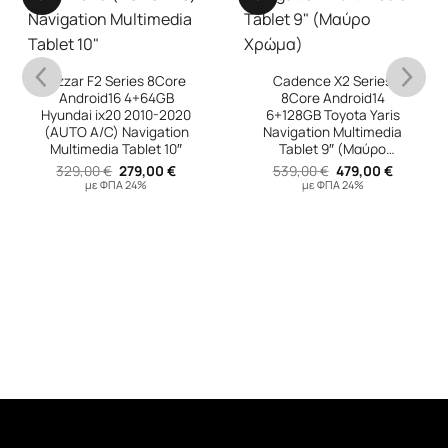
Bizzar F2 Series 8Core
Cadence X2 Series
Android16 4+64GB
8Core Android14
Hyundai ix20 2010-2020
6+128GB Toyota Yaris
(AUTO A/C) Navigation
Navigation Multimedia
Multimedia Tablet 10″
Tablet 9″ (Μαύρο
υσα
Χρώμα)
Original
Η
Original
Η
329,00
€
279,00
€
539,00
€
479,00
€
price
τρέχουσα
price
τρέχουσ
με ΦΠΑ 24%
με ΦΠΑ 24%
was:
τιμή
was:
τιμή
 €.
329,00 €.
είναι:
539,00 €.
είναι:
279,00 €.
479,00 €