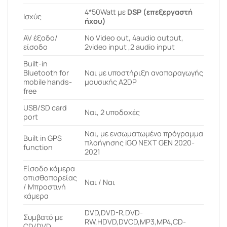
4*50Watt με
DSP (επεξεργαστή
Ισχύς
ήχου)
AV έξοδο/
No Video out, 4audio output,
είσοδο
2video input ,2 audio input
Built-in
Bluetooth for
Ναι με υποστήριξη αναπαραγωγής
mobile hands-
μουσικής A2DP
free
USB/SD card
Ναι, 2 υποδοχές
port
Ναι, με ενσωματωμένο πρόγραμμα
Built in GPS
πλοήγησης iGO NEXT GEN 2020-
function
2021
Είσοδο κάμερα
οπισθοπορείας
Ναι / Ναι
/ Μπροστινή
κάμερα
DVD,DVD-R,DVD-
Συμβατό με
RW,HDVD,DVCD,MP3,MP4,CD-
CD/DVD