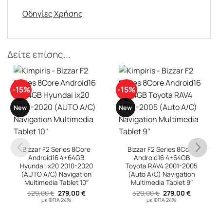
Οδηγίες Χρήσης
Δείτε επίσης...
-15%
-11%
New
New
Bizzar F2 Series 8Core
Android16 4+64GB
Toyota RAV4 2001-2005
(Auto A/C) Navigation
Cadence X2 Series
Multimedia Tablet 9″
8Core Android14
Original
Η
329,00
€
279,00
€
6+128GB Toyota Yaris
υσα
price
τρέχουσα
με ΦΠΑ 24%
Navigation Multimedia
was:
τιμή
329,00 €.
είναι:
Tablet 9″ (Μαύρο