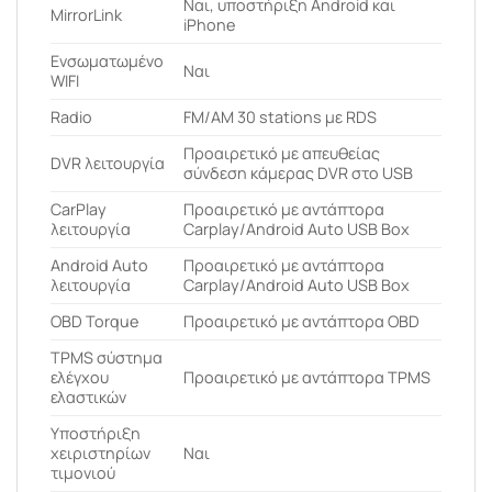
Ναι, υποστήριξη Android και
MirrorLink
iPhone
Ενσωματωμένο
Ναι
WIFI
Radio
FM/AM 30 stations με RDS
Προαιρετικό με απευθείας
DVR λειτουργία
σύνδεση κάμερας DVR στο USB
CarPlay
Προαιρετικό με αντάπτορα
λειτουργία
Carplay/Android Auto USB Box
Android Auto
Προαιρετικό με αντάπτορα
λειτουργία
Carplay/Android Auto USB Box
OBD Torque
Προαιρετικό με αντάπτορα OBD
ΤPMS σύστημα
ελέγχου
Προαιρετικό με αντάπτορα TPMS
ελαστικών
Υποστήριξη
χειριστηρίων
Ναι
τιμονιού