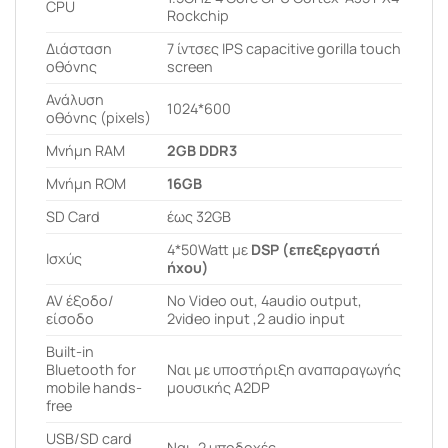
CPU
Rockchip
Διάσταση
7 ίντσες IPS capacitive gorilla touch
οθόνης
screen
Ανάλυση
1024*600
οθόνης (pixels)
Μνήμη RAM
2GB DDR3
Μνήμη ROM
16GB
SD Card
έως 32GB
4*50Watt με
DSP (επεξεργαστή
Ισχύς
ήχου)
AV έξοδο/
No Video out, 4audio output,
είσοδο
2video input ,2 audio input
Built-in
Bluetooth for
Ναι με υποστήριξη αναπαραγωγής
mobile hands-
μουσικής A2DP
free
USB/SD card
Ναι, 2 υποδοχές