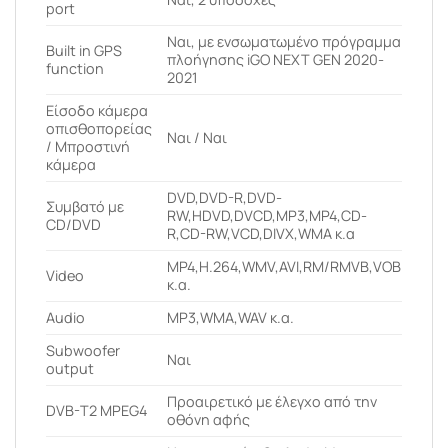
port
Ναι, με ενσωματωμένο πρόγραμμα
Built in GPS
πλοήγησης iGO NEXT GEN 2020-
function
2021
Είσοδο κάμερα
οπισθοπορείας
Ναι / Ναι
/ Μπροστινή
κάμερα
DVD,DVD-R,DVD-
Συμβατό με
RW,HDVD,DVCD,MP3,MP4,CD-
CD/DVD
R,CD-RW,VCD,DIVX,WMA κ.α
MP4,H.264,WMV,AVI,RM/RMVB,VOB
Video
κ.α.
Audio
MP3,WMA,WAV κ.α.
Subwoofer
Ναι
output
Προαιρετικό με έλεγχο από την
DVB-T2 MPEG4
οθόνη αφής