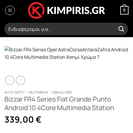
Μετάβαση
στο
0
περιεχόμενο
Αναζήτηση
για:
AUTO-MOTO
/
MULTIMEDIA
/
Οθόνες OEM
Bizzar FR4 Series Fiat Grande Punto
Android 10 4Core Multimedia Station
339,00
€