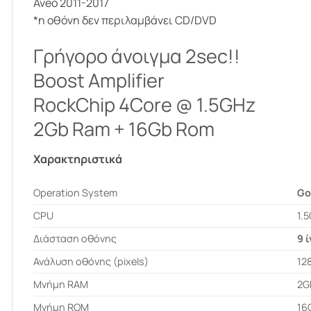
Aveo 2011-2017
*η οθόνη δεν περιλαμβάνει CD/DVD
Γρήγορο άνοιγμα 2sec!!
Boost Amplifier
RockChip 4Core @ 1.5GHz
2Gb Ram + 16Gb Rom
Χαρακτηριστικά
Operation System
Go
CPU
1.
Διάσταση οθόνης
9 
Ανάλυση οθόνης (pixels)
12
Μνήμη RAM
2G
Μνήμη ROM
16