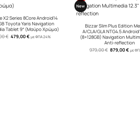
New
+
 Slim Plus Edition Mercedes
Bizzar Slim Plus Edition Me
LA NTG4.5 Android14 8Core
Class (W246) NTG4.5 Androi
) Navigation Multimedia 12.3″
(8+128GB) Navigation Multim
Anti-reflection
Anti-reflection
Original
Η
Original
Η
,00
€
879,00
€
979,00
€
879,00
€
με ΦΠΑ 24%
με Φ
price
τρέχουσα
price
τρέχ
was:
τιμή
was:
τιμή
979,00 €.
είναι:
979,00 €.
είναι
879,00 €.
879,0