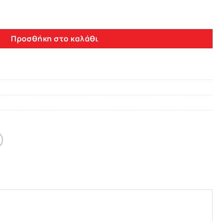
Chevrolet Aveo 4core Android 10 Navigation Multimedia ποσότητ
Προσθήκη στο καλάθι
0