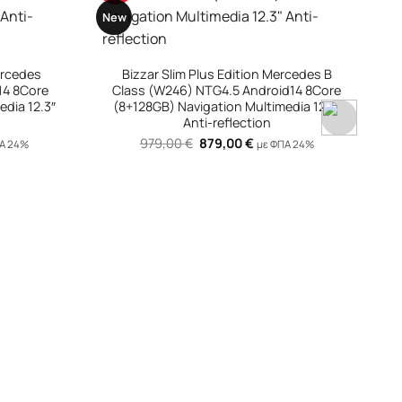
New
N
rcedes B
d14 8Core
edia 12.3″
ΠΑ 24%
ουσα
:
0 €.
+
Bizzar Slim Plus Edition Mercedes E
Class (W212) NTG4.5 Android14 8Core
(8+128GB) Navigation Multimedia 12.3″
Anti-reflection
Original
Η
979,00
€
879,00
€
με ΦΠΑ 24%
price
τρέχουσα
was:
τιμή
979,00 €.
είναι:
879,00 €.