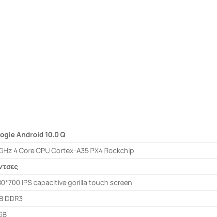
ogle Android 10.0 Q
5GHz 4 Core CPU Cortex-A35 PX4 Rockchip
ίντσες
80*700 IPS capacitive gorilla touch screen
B DDR3
GB