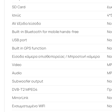
SD Card
έω
Ισχύς
4*
AV έξοδο/είσοδο
No 
Built-in Bluetooth for mobile hands-free
Να
USB port
Να
Built in GPS function
Να
Είσοδο κάμερα οπισθοπορείας / Μπροστινή κάμερα
Να
Video
MP
Audio
MP
Subwoofer output
Να
DVB-T2 MPEG4
Πρ
MirrorLink
Να
Ενσωματωμένο WIFI
Να