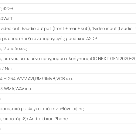
ς 32GB
50Watt
video out, 5audio output (front + rear + sub), 1video input ,1 audio 
ι με υποστήριξη αναπαραγωγής μουσικής A2DP
ι, 2 υποδοχές
ι, με ενσωματωμένο πρόγραμμα πλοήγησης iGO NEXT GEN 2020-2
ι / Ναι
4,H.264,WMV,AVI,RM/RMVB,VOB κ.α.
3,WMA,WAV κ.α.
ι
οαιρετικό με έλεγχο από την οθόνη αφής
ι, υποστήριξη Android και iPhone
ι