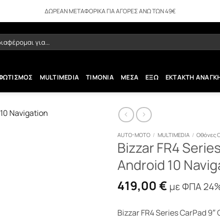
ΔΩΡΕΑΝ ΜΕΤΑΦΟΡΙΚΑ ΓΙΑ ΑΓΟΡΕΣ ΑΝΩ ΤΩΝ 49€
ήτηση
ΦΩΤΙΣΜΟΣ
MULTIMEDIA
ΤΙΜΟΝΙΑ
ΜΕΣΑ
ΕΞΩ
ΕΚΤΑΚΤΗ ΑΝΑΓΚ
AUTO-MOTO
/
MULTIMEDIA
/
Οθόνες 
Bizzar FR4 Serie
Android 10 Navig
419,00
€
με ΦΠΑ 24
Bizzar FR4 Series CarPad 9″ 