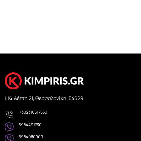
με ΦΠΑ 24%
was:
τιμή
329,00 €.
είναι:
279,00 €
Ι. Κωλέττη 21, Θεσσαλονίκη, 54629
+302310517550
6984491730
6984080000