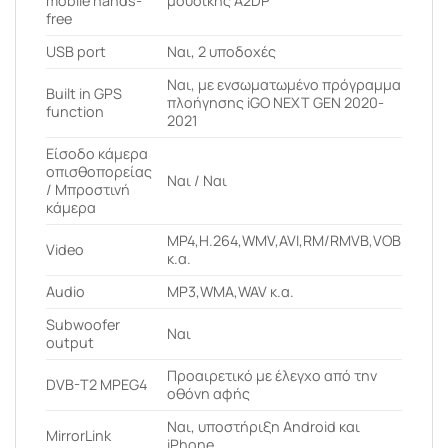
mobile hands-
μουσικής A2DP
free
USB port
Ναι, 2 υποδοχές
Ναι, με ενσωματωμένο πρόγραμμα
Built in GPS
πλοήγησης iGO NEXT GEN 2020-
function
2021
Είσοδο κάμερα
οπισθοπορείας
Ναι / Ναι
/ Μπροστινή
κάμερα
MP4,H.264,WMV,AVI,RM/RMVB,VOB
Video
κ.α.
Audio
MP3,WMA,WAV κ.α.
Subwoofer
Ναι
output
Προαιρετικό με έλεγχο από την
DVB-T2 MPEG4
οθόνη αφής
Ναι, υποστήριξη Android και
MirrorLink
iPhone