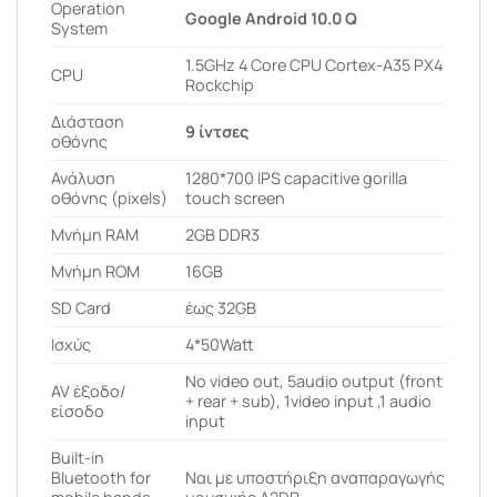
Operation
Google Android 10.0 Q
System
1.5GHz 4 Core CPU Cortex-A35 PX4
CPU
Rockchip
Διάσταση
9 ίντσες
οθόνης
Ανάλυση
1280*700 IPS capacitive gorilla
οθόνης (pixels)
touch screen
Μνήμη RAM
2GB DDR3
Μνήμη ROM
16GB
SD Card
έως 32GB
Ισχύς
4*50Watt
No video out, 5audio output (front
AV έξοδο/
+ rear + sub), 1video input ,1 audio
είσοδο
input
Built-in
Bluetooth for
Ναι με υποστήριξη αναπαραγωγής