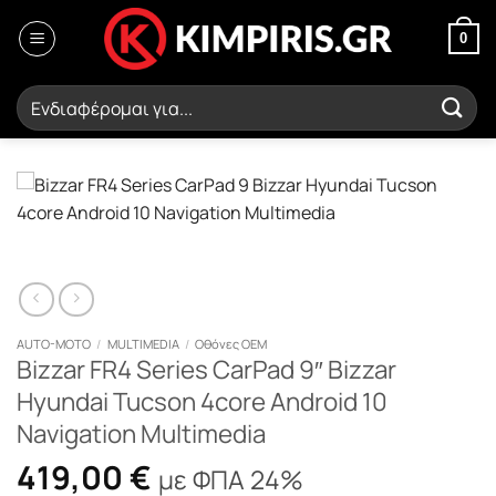
Μετάβαση
στο
0
περιεχόμενο
Αναζήτηση
για:
AUTO-MOTO
/
MULTIMEDIA
/
Οθόνες OEM
Bizzar FR4 Series CarPad 9″ Bizzar
Hyundai Tucson 4core Android 10
Navigation Multimedia
419,00
€
με ΦΠΑ 24%