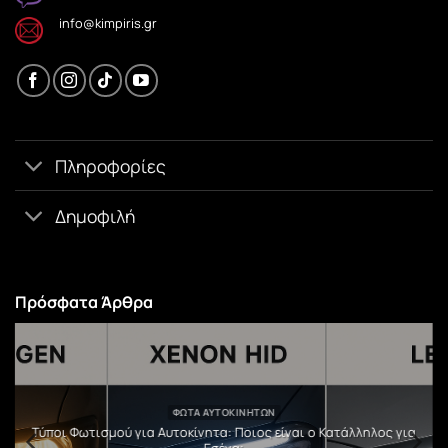
info@kimpiris.gr
Πληροφορίες
Δημοφιλή
Πρόσφατα Άρθρα
ΦΏΤΑ ΑΥΤΟΚΙΝΉΤΩΝ
υ
Τύποι Φωτισμού για Αυτοκίνητα: Ποιος είναι ο Κατάλληλος για