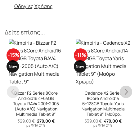
Οδηγίες Χρήσης
Δείτε επίσης...
-11%
-15%
New
New
Cadence X2 Series
8Core Android14
6+128GB Toyota Yaris
Navigation Multimedia
Bizzar F2 Series 8Core
Tablet 9″ (Μαύρο
Android16 4+64GB VW
Χρώμα)
Original
Η
539,00
€
479,00
€
Group Navigation
υσα
price
τρέχουσα
με ΦΠΑ 24%
Multimedia Tablet 10″
was:
τιμή
539,00 €.
είναι:
Original
Η
329,00
€
279,00
€
 €.
479,00 €.
price
τρέχουσ