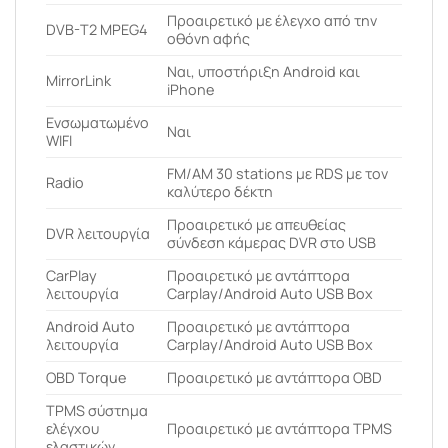
Προαιρετικό με έλεγχο από την
DVB-T2 MPEG4
οθόνη αφής
Ναι, υποστήριξη Android και
MirrorLink
iPhone
Ενσωματωμένο
Ναι
WIFI
FM/AM 30 stations με RDS με τον
Radio
καλύτερο δέκτη
Προαιρετικό με απευθείας
DVR λειτουργία
σύνδεση κάμερας DVR στο USB
CarPlay
Προαιρετικό με αντάπτορα
λειτουργία
Carplay/Android Auto USB Box
Android Auto
Προαιρετικό με αντάπτορα
λειτουργία
Carplay/Android Auto USB Box
OBD Torque
Προαιρετικό με αντάπτορα OBD
ΤPMS σύστημα
ελέγχου
Προαιρετικό με αντάπτορα TPMS
ελαστικών