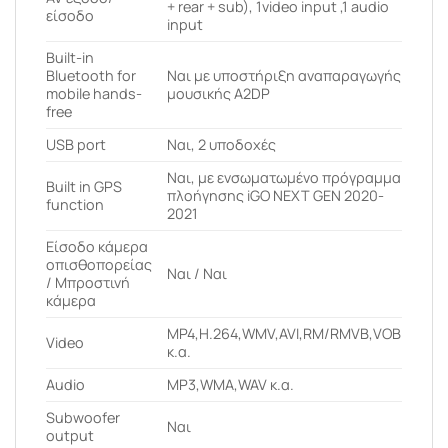
+ rear + sub), 1video input ,1 audio
είσοδο
input
Built-in
Bluetooth for
Ναι με υποστήριξη αναπαραγωγής
mobile hands-
μουσικής A2DP
free
USB port
Ναι, 2 υποδοχές
Ναι, με ενσωματωμένο πρόγραμμα
Built in GPS
πλοήγησης iGO NEXT GEN 2020-
function
2021
Είσοδο κάμερα
οπισθοπορείας
Ναι / Ναι
/ Μπροστινή
κάμερα
MP4,H.264,WMV,AVI,RM/RMVB,VOB
Video
κ.α.
Audio
MP3,WMA,WAV κ.α.
Subwoofer
Ναι
output