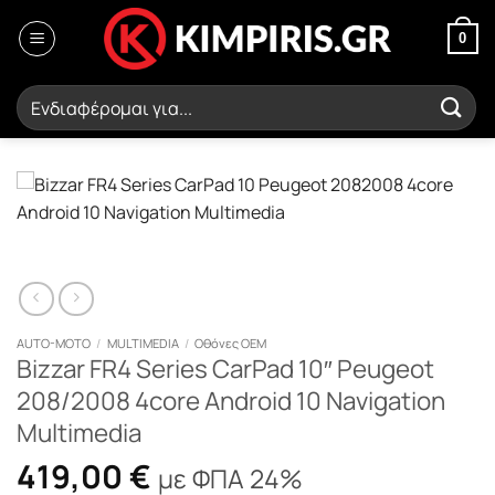
Μετάβαση
στο
0
περιεχόμενο
Αναζήτηση
για:
AUTO-MOTO
/
MULTIMEDIA
/
Οθόνες OEM
Bizzar FR4 Series CarPad 10″ Peugeot
208/2008 4core Android 10 Navigation
Multimedia
419,00
€
με ΦΠΑ 24%