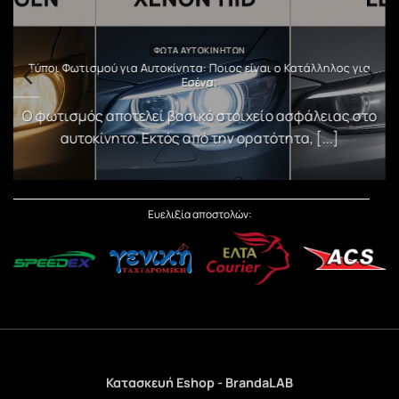
ΦΏΤΑ ΑΥΤΟΚΙΝΉΤΩΝ
υ
Τύποι Φωτισμού για Αυτοκίνητα: Ποιος είναι ο Κατάλληλος για
Εσένα;
)
Ο φωτισμός αποτελεί βασικό στοιχείο ασφάλειας στο
αυτοκίνητο. Εκτός από την ορατότητα, [...]
Ευελιξία αποστολών:
Κατασκευή Eshop - BrandaLAB