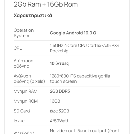
2Gb Ram + 16Gb Rom
Χαρακτηριστικά
Operation
Google Android 10.0 Q
System
1.5GHz 4 Core CPU Cortex-A35 PX4
CPU
Rockchip
Διάσταση
10 ίντσες
οθόνης
Ανάλυση
1280*800 IPS capacitive gorilla
οθόνης (pixels)
touch screen
Μνήμη RAM
2GB DDR3
Μνήμη ROM
16GB
SD Card
έως 32GB
Ισχύς
4*50Watt
No video out, 5audio output (front
AV έξοδο/