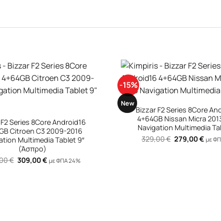
-15%
+
New
Bizzar F2 Series 8Core An
4+64GB Nissan Micra 2013-2016
 F2 Series 8Core Android16
Navigation Multimedia Ta
 2009-2016
Original
Η
329,00
€
279,00
€
ation Multimedia Tablet 9″
με Φ
price
τρέχ
(Άσπρο)
was:
τιμή
329,00 €.
είναι
Original
Η
,00
€
309,00
€
με ΦΠΑ 24%
279,0
price
τρέχουσα
was:
τιμή
359,00 €.
είναι:
309,00 €.