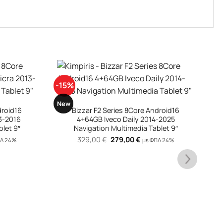
-15%
-
+
New
N
droid16
Bizzar F2 Series 8Core Android16
4+64GB Iveco Daily 2014-2025
blet 9″
Navigation Multimedia Tablet 9″
Original
Η
329,00
€
279,00
€
ΠΑ 24%
με ΦΠΑ 24%
ουσα
price
τρέχουσα
was:
τιμή
:
329,00 €.
είναι:
0 €.
279,00 €.