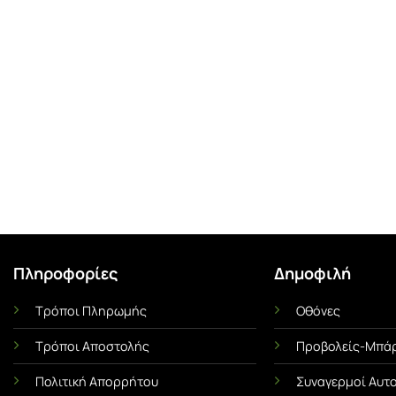
Πληροφορίες
Δημοφιλή
Τρόποι Πληρωμής
Οθόνες
Ι
ΜΕΜΒΡΆΝΕΣ ΟΧΗΜΆΤΩΝ
UNCA
Τρόποι Αποστολής
Προβολείς-Μπάρ
Αντηλιακές Μεμβράνες Αυτοκινήτου
Αντιχαρακτική Με
α Όσα
Πλήρης Οδηγός! Πλεονεκτήματα &
Ασπίδα του 
Πολιτική Απορρήτου
Συναγερμοί Αυτ
Χρήσιμες Συμβουλές