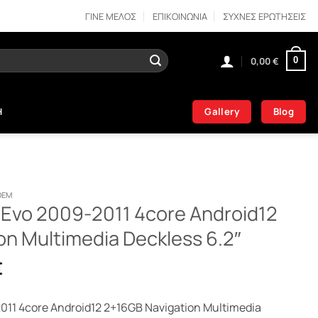
ΓΙΝΕ ΜΕΛΟΣ
ΕΠΙΚΟΙΝΩΝΙΑ
ΣΥΧΝΕΣ ΕΡΩΤΗΣΕΙΣ
0,00
€
0
Gallery
Blog
Η
OEM
o Evo 2009-2011 4core Android12
on Multimedia Deckless 6.2″
Η
€
τρέχουσα
τιμή
2011 4core Android12 2+16GB Navigation Multimedia