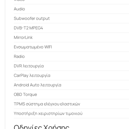
Audio
Subwoofer output
DVB-T2 MPEG4
MirrorLink
Ενσωματωμένο WIFI
Radio
DVR λειτουργία
CarPlay λειτουργία
Android Auto λειτουργία
OBD Torque
ΤPMS σύστημα ελέγχου ελαστικών
Υποστήριξη χειριστηρίων τιμονιού
Οδηγίες Χρήσης