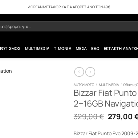
ΔΩΡΕΑΝ ΜΕΤΑΦΟΡΙΚΑ ΓΙΑ ΑΓΟΡΕΣ ΑΝΩ ΤΩΝ 49€
ήτηση
ΦΩΤΙΣΜΟΣ
MULTIMEDIA
ΤΙΜΟΝΙΑ
ΜΕΣΑ
ΕΞΩ
ΕΚΤΑΚΤΗ ΑΝΑΓΚ
AUTO-MOTO
/
MULTIMEDIA
/
Οθόνες 
Bizzar Fiat Punt
2+16GB Navigati
Original
329,00
€
279,00
price
was:
Bizzar Fiat Punto Evo 2009-