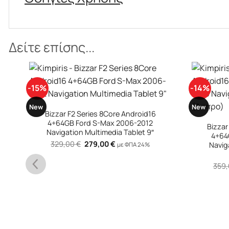
Δείτε επίσης...
-15%
-14%
+
+
New
New
Bizzar F2 Series 8Core Android16
4+64GB Ford S-Max 2006-2012
Bizzar
Navigation Multimedia Tablet 9″
4+64GB Citroen C3
Original
Η
329,00
€
279,00
€
Navig
με ΦΠΑ 24%
price
τρέχουσα
was:
τιμή
329,00 €.
είναι:
359
279,00 €.