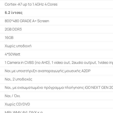
Cortex-A7 up to 1.4GHz 4 Cores
6.2 ίντσες
800*480 GRADE A+ Screen
2GB DDR3
16GB
Χωρίς υποδοχή
4*50Watt
1 Camera in CVBS (no AHD), 1 video out, 2audio output, 1video in
Ναι με υποστήριξη αναπαραγωγής μουσικής A2DP
Ναι, 2 υποδοχές
Ναι, με ενσωματωμένο πρόγραμμα πλοήγησης iGO NEXT GEN 2
Ναι / Όχι
Χωρίς CD/DVD
MP4,WMV,AVI, DIVX κ.α.