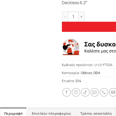
329,00 €
Deckless 6.2″
Bizzar Fiat Punto Evo 2009-2
Κωδικός προϊόντος:
U-LV-FT024
Κατηγορία:
Οθόνες OEM
Ετικέτα:
D14
Περιγραφή
Επιπλέον πληροφορίες
Τρόποι αποστολής