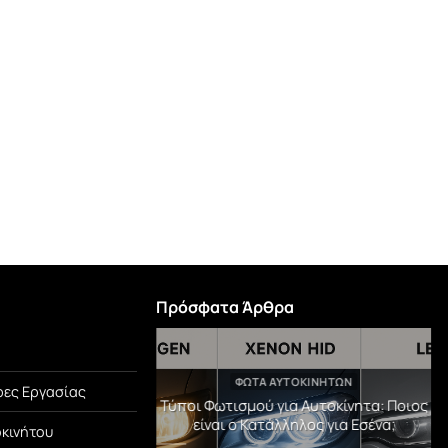
Πρόσφατα Άρθρα
TEGORIZED
ΦΏΤΑ ΑΥΤΟΚΙΝΉΤΩΝ
ες Εργασίας
μβράνη PPF! Η Αόρατη
Τύποι Φωτισμού για Αυτοκίνητα: Ποιος
Αυτοκινήτου σου.
είναι ο Κατάλληλος για Εσένα;
οκινήτου