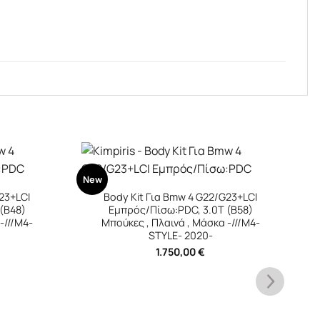
G23+LCI
 (B58)
-///M4-
+