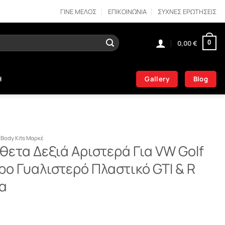
ΓΙΝΕ ΜΕΛΟΣ
ΕΠΙΚΟΙΝΩΝΙΑ
ΣΥΧΝΕΣ ΕΡΩΤΗΣΕΙΣ
0,00
€
0
Gallery
Blog
Η
Body Kits Μαρκέ
ετα Δεξιά Αριστερά Για VW Golf
ρο Γυαλιστερό Πλαστικό GTI & R
ια