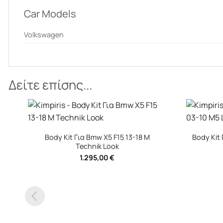
Car Models
Volkswagen
Δείτε επίσης...
+
+
New
Body Kit Για Bmw 5 E60 03-10 M5 Look
Body 
Χωρίς Προβολείς
Εμπρ
Μπούκε
350,00
€