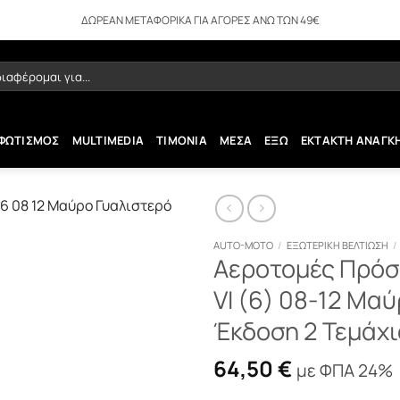
ΔΩΡΕΑΝ ΜΕΤΑΦΟΡΙΚΑ ΓΙΑ ΑΓΟΡΕΣ ΑΝΩ ΤΩΝ 49€
ήτηση
ΦΩΤΙΣΜΟΣ
MULTIMEDIA
ΤΙΜΟΝΙΑ
ΜΕΣΑ
ΕΞΩ
ΕΚΤΑΚΤΗ ΑΝΑΓΚ
AUTO-MOTO
/
ΕΞΩΤΕΡΙΚΗ ΒΕΛΤΙΩΣΗ
/
Αεροτομές Πρόσθ
VI (6) 08-12 Μαύ
Έκδοση 2 Τεμάχ
64,50
€
με ΦΠΑ 24%