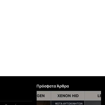
Body kit Για Mercedes-Benz GLE
Coupe C167 2019-2023 GLE63s Amg
Look Black Edition Με Μάσκα &
Μπούκες Μαύρες
1.650,00
€
Πρόσφατα Άρθρα
TEGORIZED
ΦΏΤΑ ΑΥΤΟΚΙΝΉΤΩΝ