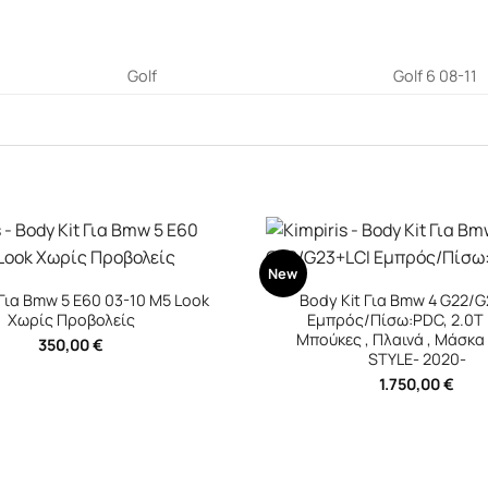
Golf
Golf 6 08-11
+
New
Kit Για Bmw 4 G22/G23+LCI
Body Kit Για Bmw 4 G22/
ός/Πίσω:PDC,
2.0T (B48)
Εμπρός/Πίσω:PDC,
3.0T
ς , Πλαινά , Μάσκα -///M4-
Μπούκες , Πλαινά , Μάσκα 
STYLE- 2020-
STYLE- 2020-
1.750,00
€
1.750,00
€