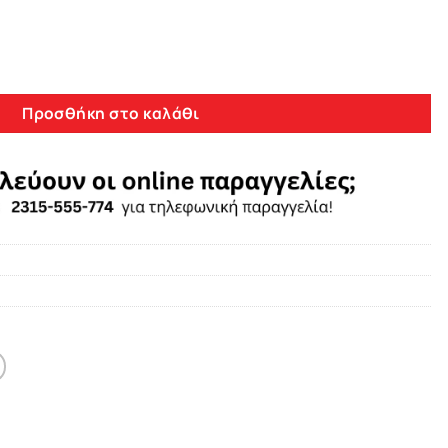
ιστερά Για VW Golf VI (6) 08-12 Μαύρο Γυαλιστερό Πλαστικό GT
Προσθήκη στο καλάθι